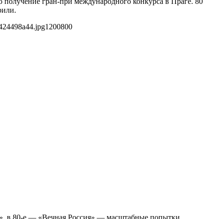
о получение гран-при международного конкурса в Праге. 80
рили.
424498a44.jpg
1200
800
а», в 80-е — «Вечная Россия» — масштабные попытки