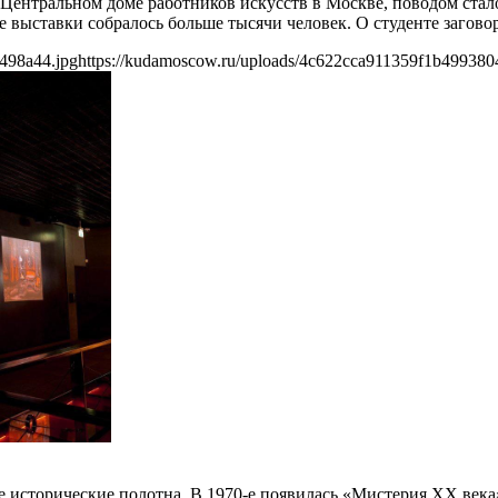
 Центральном доме работников искусств в Москве, поводом стал
выставки собралось больше тысячи человек. О студенте загово
498a44.jpg
https://kudamoscow.ru/uploads/4c622cca911359f1b499380
 исторические полотна. В 1970-е появилась «Мистерия ХХ век