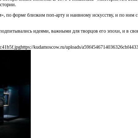
стории.
, по форме близким поп-арту и наивному искусству, и по ним с
подпитывались идеями, важными для творцов его эпохи, и в св
c41b5f.jpg
https://kudamoscow.ru/uploads/a59f4546714036326cbf443