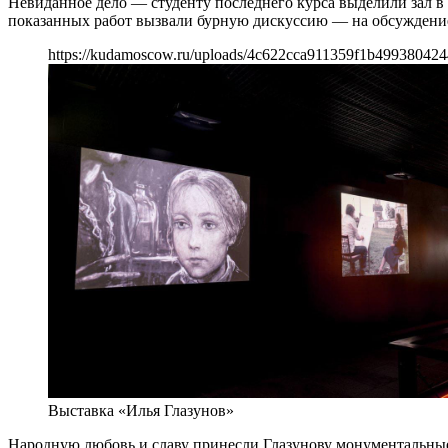
Невиданное дело — студенту последнего курса выделили зал в
показанных работ вызвали бурную дискуссию — на обсуждение 
https://kudamoscow.ru/uploads/4c622cca911359f1b499380424
Выставка «Илья Глазунов»
Народную любовь и славу принесли Глазунову монументальные