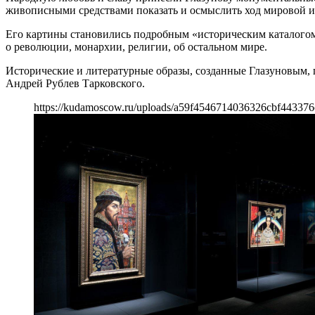
живописными средствами показать и осмыслить ход мировой и
Его картины становились подробным «историческим каталогом»
о революции, монархии, религии, об остальном мире.
Исторические и литературные образы, созданные Глазуновым, 
Андрей Рублев Тарковского.
https://kudamoscow.ru/uploads/a59f4546714036326cbf443376