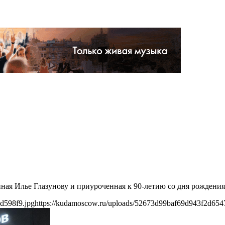
нная Илье Глазунову и приуроченная к 90-летию со дня рождения
d598f9.jpg
https://kudamoscow.ru/uploads/52673d99baf69d943f2d654