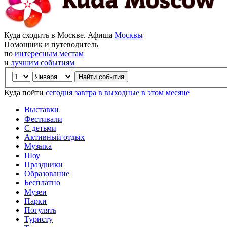
Куда сходить в Москве. Афиша
Москвы
Помощник и путеводитель
по
интересным местам
и
лучшим событиям
Куда пойти
сегодня
завтра
в выходные
в этом месяце
Выставки
Фестивали
С детьми
Активный отдых
Музыка
Шоу
Праздники
Образование
Бесплатно
Музеи
Парки
Погулять
Туристу