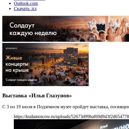
Outlook.com
Скачать .ics
Выставка «Илья Глазунов»
С 3 по 19 июля в Подземном музее пройдет выставка, посвяще
https://kudamoscow.ru/uploads/52673d99baf69d943f2d654778