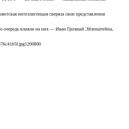
оветская интеллигенция сверяла свои представления
ою очередь влияли на них — Иван Грозный Эйзенштейна,
376c41b5f.jpg
1200
800