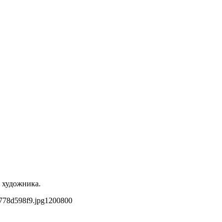
 художника.
778d598f9.jpg
1200
800