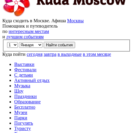
Куда сходить в Москве. Афиша
Москвы
Помощник и путеводитель
по
интересным местам
и
лучшим событиям
Куда пойти
сегодня
завтра
в выходные
в этом месяце
Выставки
Фестивали
С детьми
Активный отдых
Музыка
Шоу
Праздники
Образование
Бесплатно
Музеи
Парки
Погулять
Туристу