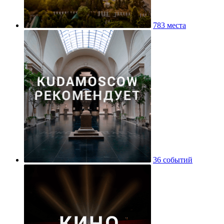
783 места
36 событий