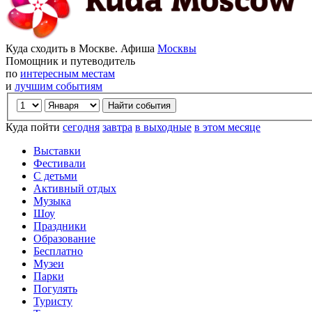
Куда сходить в Москве. Афиша
Москвы
Помощник и путеводитель
по
интересным местам
и
лучшим событиям
Куда пойти
сегодня
завтра
в выходные
в этом месяце
Выставки
Фестивали
С детьми
Активный отдых
Музыка
Шоу
Праздники
Образование
Бесплатно
Музеи
Парки
Погулять
Туристу