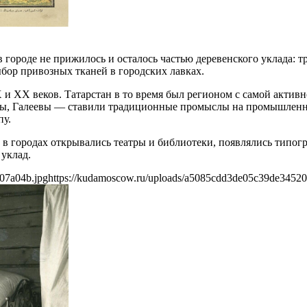
в городе не прижилось и осталось частью деревенского уклада:
ыбор привозных тканей в городских лавках.
X и XX веков. Татарстан в то время был регионом с самой акт
ы, Галеевы — ставили традиционные промыслы на промышленны
пу.
 в городах открывались театры и библиотеки, появлялись типог
уклад.
07a04b.jpg
https://kudamoscow.ru/uploads/a5085cdd3de05c39de34520