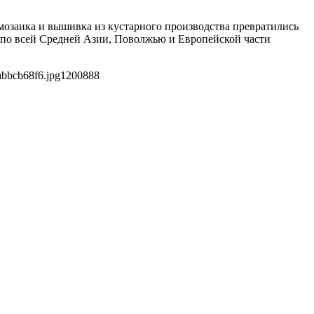
 мозаика и вышивка из кустарного производства превратились
 по всей Средней Азии, Поволжью и Европейской части
abbcb68f6.jpg
1200
888