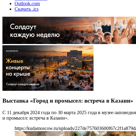
Outlook.com
Скачать .ics
Выставка «Город и промысел: встреча в Казани»
С 11 декабря 2024 года по 30 марта 2025 года в музее-запове
и промысел: встреча в Казани».
https://kudamoscow.ru/uploads/227de757603600f67c2f1a879d