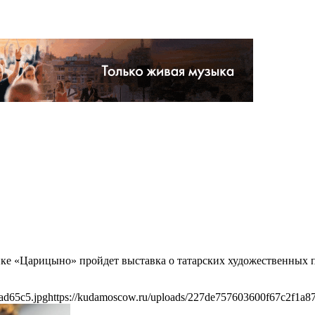
днике «Царицыно» пройдет выставка о татарских художественных
ad65c5.jpg
https://kudamoscow.ru/uploads/227de757603600f67c2f1a8