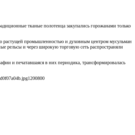
 традиционные тканые полотенца закупались горожанами только
ивно растущей промышленностью и духовным центром мусульман
е рельсы и через широкую торговую сеть распространяли
рафии и печатавшаяся в них периодика, трансформировалась
d0f07a04b.jpg
1200
800