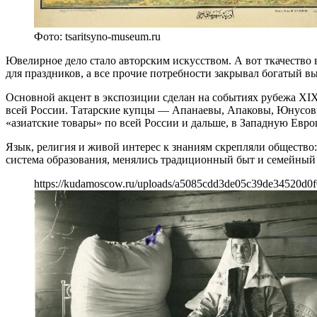
Фото: tsaritsyno-museum.ru
Ювелирное дело стало авторским искусством. А вот ткачество 
для праздников, а все прочие потребности закрывал богатый в
Основной акцент в экспозиции сделан на событиях рубежа XI
всей России. Татарские купцы — Апанаевы, Апаковы, Юнусов
«азиатские товары» по всей России и дальше, в Западную Евро
Язык, религия и живой интерес к знаниям скрепляли общество:
система образования, менялись традиционный быт и семейный 
https://kudamoscow.ru/uploads/a5085cdd3de05c39de34520d0f