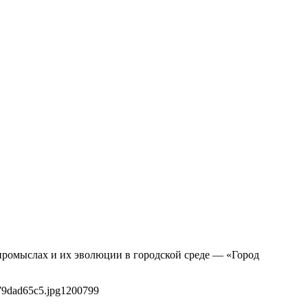
 промыслах и их эволюции в городской среде — «Город
79dad65c5.jpg
1200
799