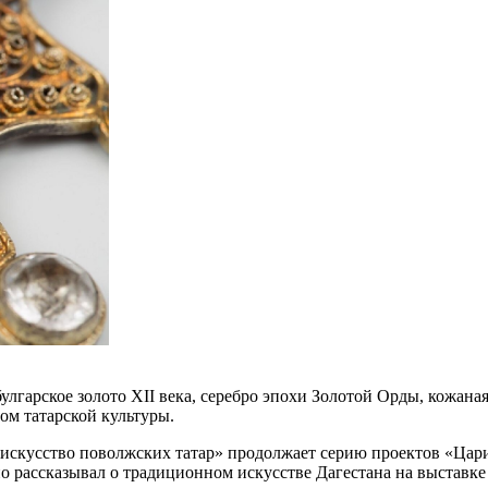
улгарское золото XII века, серебро эпохи Золотой Орды, кожан
ом татарской культуры.
е искусство поволжских татар» продолжает серию проектов «Ца
но рассказывал о традиционном искусстве Дагестана на выстав