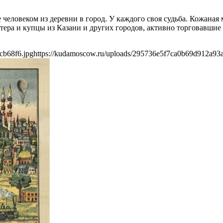
человеком из деревни в город. У каждого своя судьба. Кожаная
ера и купцы из Казани и других городов, активно торговавшие
cb68f6.jpg
https://kudamoscow.ru/uploads/295736e5f7ca0b69d912a93