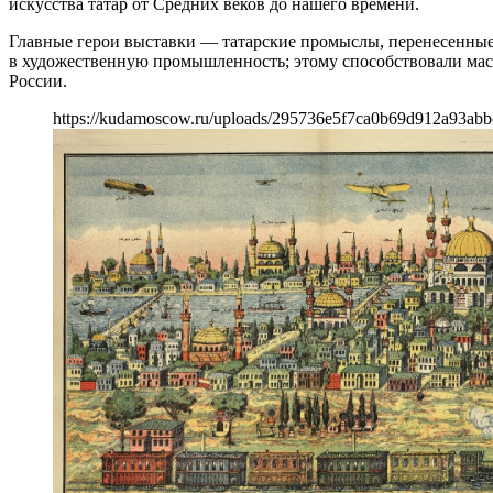
искусства татар от Средних веков до нашего времени.
Главные герои выставки — татарские промыслы, перенесенные 
в художественную промышленность; этому способствовали маст
России.
https://kudamoscow.ru/uploads/295736e5f7ca0b69d912a93abb