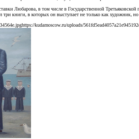
тавки Любарова, в том числе в Государственной Третьяковской г
 три книги, в которых он выступает не только как художник, но
34564e.jpg
https://kudamoscow.ru/uploads/561fd5ead4057a21e945192