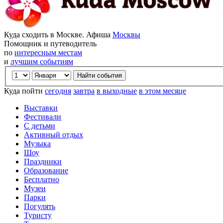
Куда сходить в Москве. Афиша
Москвы
Помощник и путеводитель
по
интересным местам
и
лучшим событиям
Куда пойти
сегодня
завтра
в выходные
в этом месяце
Выставки
Фестивали
С детьми
Активный отдых
Музыка
Шоу
Праздники
Образование
Бесплатно
Музеи
Парки
Погулять
Туристу