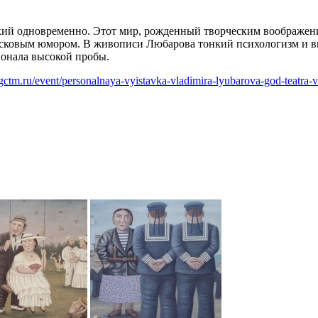
й одновременно. Этот мир, рожденный творческим воображение
тесковым юмором. В живописи Любарова тонкий психологизм и в
ионала высокой пробы.
gctm.ru/event/personalnaya-vyistavka-vladimira-lyubarova-god-teatra-