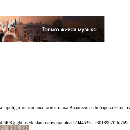
ке пройдет персональная выставка Владимира Любарова «Год Теа
ab5f08.jpg
https://kudamoscow.ru/uploads/d44533aac30189b7ff3d7b9c