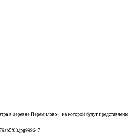
тра в деревне Перемилово», на которой будут представлены
79ab5f08.jpg
999
647