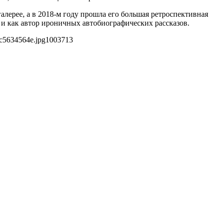
алерее, а в 2018-м году прошла его большая ретроспективная
 и как автор ироничных автобиографических рассказов.
c5634564e.jpg
1003
713