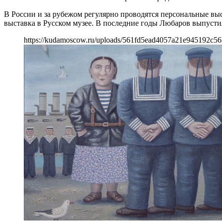
В России и за рубежом регулярно проводятся персональные выс
выставка в Русском музее. В последние годы Любаров выпустил
https://kudamoscow.ru/uploads/561fd5ead4057a21e945192c56