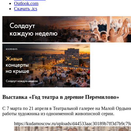
Outlook.com
Скачать .ics
Выставка «Год театра в деревне Перемилово»
С 7 марта по 21 апреля в Театральной галерее на Малой Ордын
работы художника из одноименной живописной серии.
https://kudamoscow.ru/uploads/d44533aac30189b7ff3d7b9c79