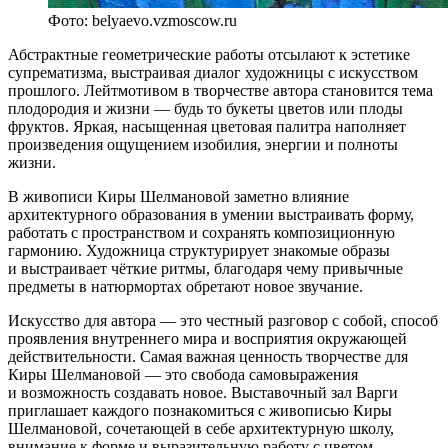
Фото: belyaevo.vzmoscow.ru
Абстрактные геометрические работы отсылают к эстетике
супрематизма, выстраивая диалог художницы с искусством
прошлого. Лейтмотивом в творчестве автора становится тема
плодородия и жизни — будь то букеты цветов или плоды
фруктов. Яркая, насыщенная цветовая палитра наполняет
произведения ощущением изобилия, энергии и полноты
жизни.
В живописи Киры Шелмановой заметно влияние
архитектурного образования в умении выстраивать форму,
работать с пространством и сохранять композиционную
гармонию. Художница структурирует знакомые образы
и выстраивает чёткие ритмы, благодаря чему привычные
предметы в натюрмортах обретают новое звучание.
Искусство для автора — это честный разговор с собой, способ
проявления внутреннего мира и восприятия окружающей
действительности. Самая важная ценность творчестве для
Киры Шелмановой — это свобода самовыражения
и возможность создавать новое. Выставочный зал Варги
приглашает каждого познакомиться с живописью Киры
Шелмановой, сочетающей в себе архитектурную школу,
внимание к форме и выразительную работу с цветом.