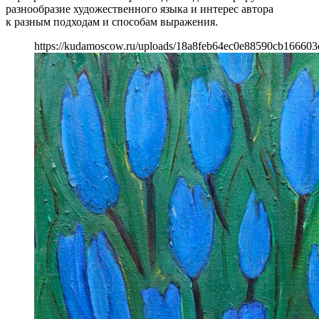
разнообразие художественного языка и интерес автора
к разным подходам и способам выражения.
https://kudamoscow.ru/uploads/18a8feb64ec0e88590cb166603