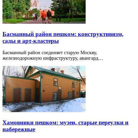
Басманный район пешком: конструктивизм,
сады и арт-кластеры
Басманный район соединяет старую Москву,
железнодорожную инфраструктуру, авангард…
Хамовники пешком: музеи, старые переулки и
набережные