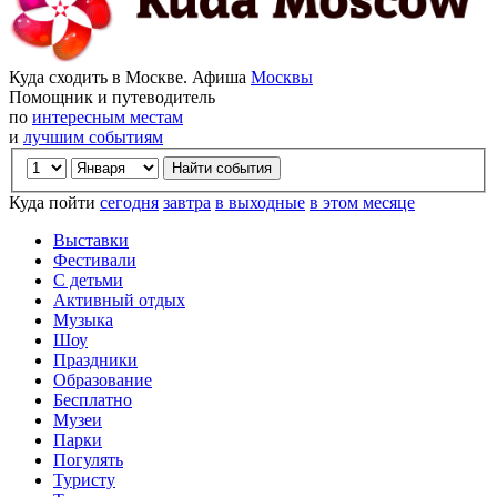
Куда сходить в Москве. Афиша
Москвы
Помощник и путеводитель
по
интересным местам
и
лучшим событиям
Куда пойти
сегодня
завтра
в выходные
в этом месяце
Выставки
Фестивали
С детьми
Активный отдых
Музыка
Шоу
Праздники
Образование
Бесплатно
Музеи
Парки
Погулять
Туристу