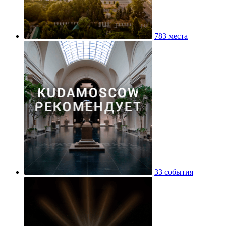
783 места
33 события