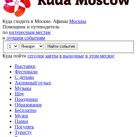
Куда сходить в Москве. Афиша
Москвы
Помощник и путеводитель
по
интересным местам
и
лучшим событиям
Куда пойти
сегодня
завтра
в выходные
в этом месяце
Выставки
Фестивали
С детьми
Активный отдых
Музыка
Шоу
Праздники
Образование
Бесплатно
Музеи
Парки
Погулять
Туристу