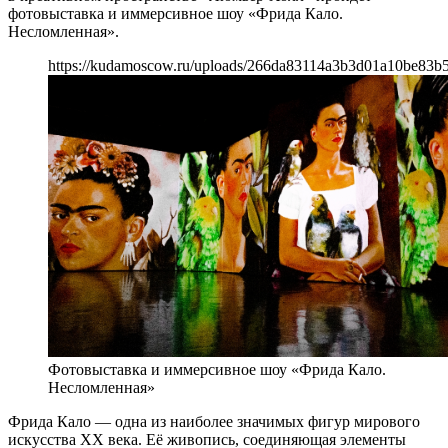
фотовыставка и иммерсивное шоу «Фрида Кало.
Несломленная».
https://kudamoscow.ru/uploads/266da83114a3b3d01a10be83b
Фотовыставка и иммерсивное шоу «Фрида Кало.
Несломленная»
Фрида Кало — одна из наиболее значимых фигур мирового
искусства XX века. Её живопись, соединяющая элементы