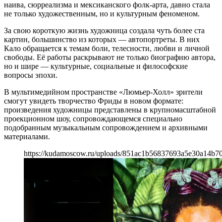
наива, сюрреализма и мексиканского фолк-арта, давно стала
не только художественным, но и культурным феноменом.
За свою короткую жизнь художница создала чуть более ста
картин, большинство из которых — автопортреты. В них
Кало обращается к темам боли, телесности, любви и личной
свободы. Её работы раскрывают не только биографию автора,
но и шире — культурные, социальные и философские
вопросы эпохи.
В мультимедийном пространстве «Люмьер-Холл» зрители
смогут увидеть творчество Фриды в новом формате:
произведения художницы представлены в крупномасштабной
проекционном шоу, сопровождающемся специально
подобранным музыкальным сопровождением и архивными
материалами.
https://kudamoscow.ru/uploads/851ac1b56837693a5e30a14b7