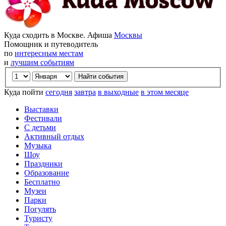
Куда сходить в Москве. Афиша
Москвы
Помощник и путеводитель
по
интересным местам
и
лучшим событиям
Куда пойти
сегодня
завтра
в выходные
в этом месяце
Выставки
Фестивали
С детьми
Активный отдых
Музыка
Шоу
Праздники
Образование
Бесплатно
Музеи
Парки
Погулять
Туристу