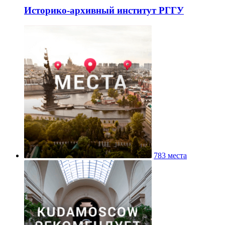
Историко-архивный институт РГГУ
783 места