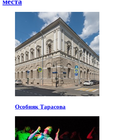
места
Особняк Тарасова