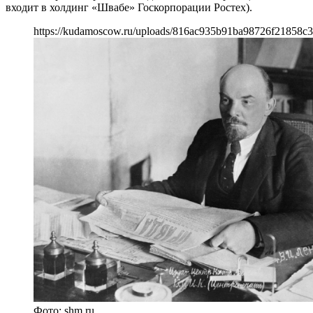
входит в холдинг «Швабе» Госкорпорации Ростех).
https://kudamoscow.ru/uploads/816ac935b91ba98726f21858c3
Фото: shm.ru