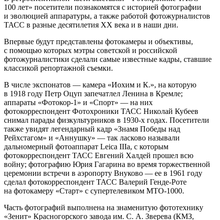
100 лет» посетители познакомятся с историей фотографии
и эволюцией аппаратуры, а также работой фотожурналистов
ТАСС в разные десятилетия ХХ века и в наши дни.
Впервые будут представлены фотокамеры и объективы,
с помощью которых мэтры советской и российской
фотожурналистики сделали самые известные кадры, ставшие
классикой репортажной съемки.
В числе экспонатов — камера «Иохим и К.», на которую
в 1918 году Петр Оцуп запечатлел Ленина в Кремле;
аппараты «Фотокор-1» и «Спорт» — на них
фотокорреспондент Фотохроники ТАСС Николай Кубеев
снимал парады физкультурников в 1930-х годах. Посетители
также увидят легендарный кадр «Знамя Победы над
Рейхстагом» и «Аннушку» — так ласково называли
дальномерный фотоаппарат Leica IIIа, с которым
фотокорреспондент ТАСС Евгений Халдей прошел всю
войну; фотографию Юрия Гагарина во время торжественной
церемонии встречи в аэропорту Внуково — ее в 1961 году
сделал фотокорреспондент ТАСС Валерий Генде-Роте
на фотокамеру «Старт» с супертелевиком МТО-1000.
Часть фотографий выполнена на знаменитую фототехнику
«Зенит» Красногорского завода им. С. А. Зверева (КМЗ,