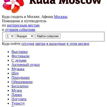
Куда сходить в Москве. Афиша
Москвы
Помощник и путеводитель
по
интересным местам
и
лучшим событиям
Куда пойти
сегодня
завтра
в выходные
в этом месяце
Выставки
Фестивали
С детьми
Активный отдых
Музыка
Шоу
Праздники
Образование
Бесплатно
Музеи
Парки
Погулять
Туристу