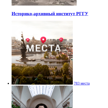
Историко-архивный институт РГГУ
783 места