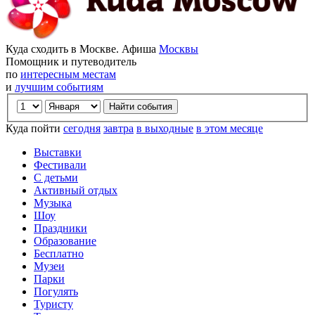
Куда сходить в Москве. Афиша
Москвы
Помощник и путеводитель
по
интересным местам
и
лучшим событиям
Куда пойти
сегодня
завтра
в выходные
в этом месяце
Выставки
Фестивали
С детьми
Активный отдых
Музыка
Шоу
Праздники
Образование
Бесплатно
Музеи
Парки
Погулять
Туристу