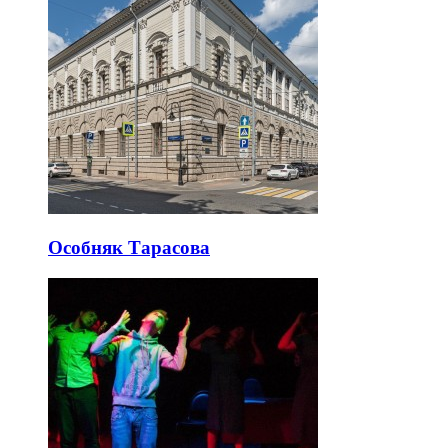
Особняк Тарасова