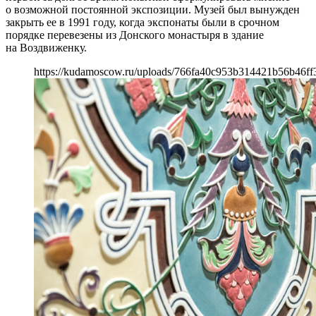
о возможной постоянной экспозиции. Музей был вынужден
закрыть ее в 1991 году, когда экспонаты были в срочном
порядке перевезены из Донского монастыря в здание
на Воздвиженку.
https://kudamoscow.ru/uploads/766fa40c953b314421b56b46ff3