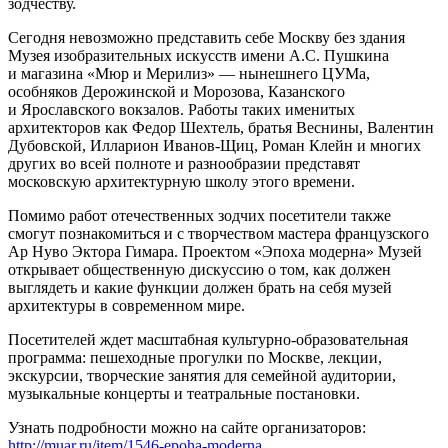
зодчеству.
Сегодня невозможно представить себе Москву без здания
Музея изобразительных искусств имени А.С. Пушкина
и магазина «Мюр и Мерилиз» — нынешнего ЦУМа,
особняков Дерожинской и Морозова, Казанского
и Ярославского вокзалов. Работы таких именитых
архитекторов как Федор Шехтель, братья Веснины, Валентин
Дубовской, Илларион Иванов-Щиц, Роман Клейн и многих
других во всей полноте и разнообразии представят
московскую архитектурную школу этого времени.
Помимо работ отечественных зодчих посетители также
смогут познакомиться и с творчеством мастера французского
Ар Нуво Эктора Гимара. Проектом «Эпоха модерна» Музей
открывает общественную дискуссию о том, как должен
выглядеть и какие функции должен брать на себя музей
архитектуры в современном мире.
Посетителей ждет масштабная культурно-образовательная
программа: пешеходные прогулки по Москве, лекции,
экскурсии, творческие занятия для семейной аудитории,
музыкальные концерты и театральные постановки.
Узнать подробности можно на сайте организаторов:
http://muar.ru/item/1546-epoha-moderna