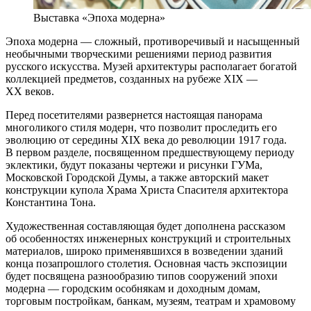
Выставка «Эпоха модерна»
Эпоха модерна — сложный, противоречивый и насыщенный
необычными творческими решениями период развития
русского искусства. Музей архитектуры располагает богатой
коллекцией предметов, созданных на рубеже XIX —
XX веков.
Перед посетителями развернется настоящая панорама
многоликого стиля модерн, что позволит проследить его
эволюцию от середины XIX века до революции 1917 года.
В первом разделе, посвященном предшествующему периоду
эклектики, будут показаны чертежи и рисунки ГУМа,
Московской Городской Думы, а также авторский макет
конструкции купола Храма Христа Спасителя архитектора
Константина Тона.
Художественная составляющая будет дополнена рассказом
об особенностях инженерных конструкций и строительных
материалов, широко применявшихся в возведении зданий
конца позапрошлого столетия. Основная часть экспозиции
будет посвящена разнообразию типов сооружений эпохи
модерна — городским особнякам и доходным домам,
торговым постройкам, банкам, музеям, театрам и храмовому