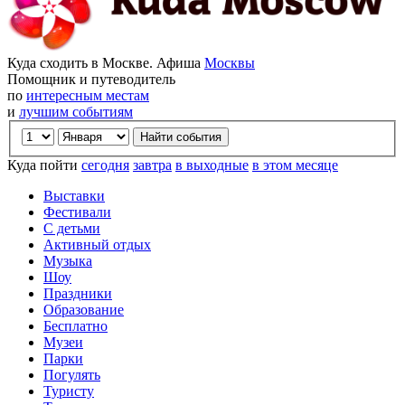
Куда сходить в Москве. Афиша
Москвы
Помощник и путеводитель
по
интересным местам
и
лучшим событиям
Куда пойти
сегодня
завтра
в выходные
в этом месяце
Выставки
Фестивали
С детьми
Активный отдых
Музыка
Шоу
Праздники
Образование
Бесплатно
Музеи
Парки
Погулять
Туристу