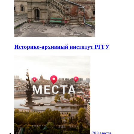
Историко-архивный институт РГГУ
783 места