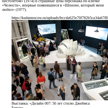
пистолетом» (1974) и страшные зубы персонажа по кличке
«Челюсти», впервые появившиеся в «Шпионе, который меня
любил» (1977).
https://kudamoscow.ru/uploads/feccda625e70f782b5ca34a67f8
Выставка: «Дизайн 007: 50 лет стилю Джеймса
Бонда»