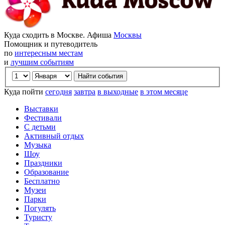
Куда сходить в Москве. Афиша
Москвы
Помощник и путеводитель
по
интересным местам
и
лучшим событиям
Куда пойти
сегодня
завтра
в выходные
в этом месяце
Выставки
Фестивали
С детьми
Активный отдых
Музыка
Шоу
Праздники
Образование
Бесплатно
Музеи
Парки
Погулять
Туристу