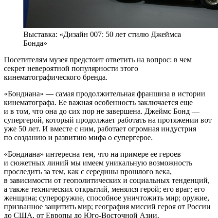
Выставка: «Дизайн 007: 50 лет стилю Джеймса
Бонда»
Посетителям музея предстоит ответить на вопрос: в чем
секрет невероятной популярности этого
кинематографического бренда.
«Бондиана» — самая продолжительная франшиза в истории
кинематографа. Ее важная особенность заключается еще
и в том, что она до сих пор не завершена. Джеймс Бонд —
супергерой, который продолжает работать на протяжении вот
уже 50 лет. И вместе с ним, работает огромная индустрия
по созданию и развитию мифа о супергерое.
«Бондиана» интересна тем, что на примере ее героев
и сюжетных линий мы имеем уникальную возможность
проследить за тем, как с середины прошлого века,
в зависимости от геополитических и социальных тенденций,
а также технических открытий, менялся герой; его враг; его
женщина; супероружие, способное уничтожить мир; оружие,
призванное защитить мир; география миссий героя от России
до США, от Европы до Юго-Восточной Азии.