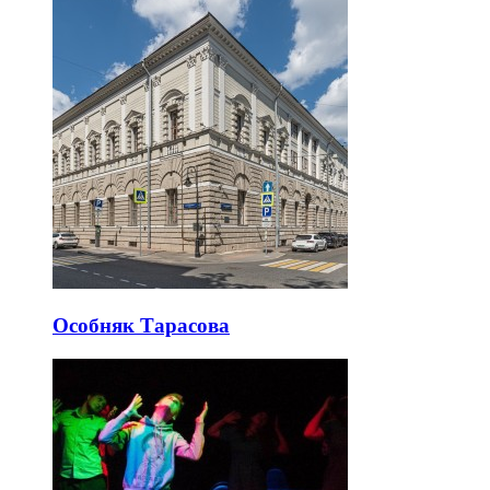
Особняк Тарасова