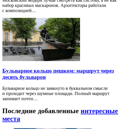
Московский модерн лучше смотреть как систему, а не как
набор красивых маскаронов. Архитекторы работали
с композицией…
Бульварное кольцо пешком: маршрут через
десять бульваров
Бульварное кольцо не замкнуто в буквальном смысле
и проходит через шумные площади. Полный маршрут
занимает почти…
Последние добавленные
интересные
места