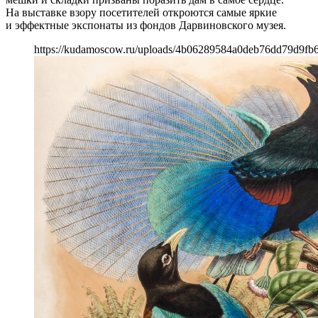
На выставке взору посетителей откроются самые яркие
и эффектные экспонаты из фондов Дарвиновского музея.
https://kudamoscow.ru/uploads/4b06289584a0deb76dd79d9fb6