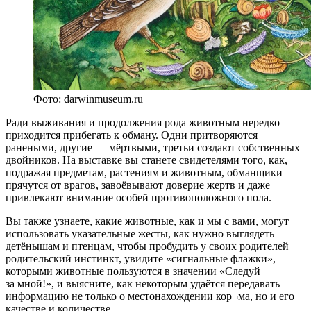
Фото: darwinmuseum.ru
Ради выживания и продолжения рода животным нередко
приходится прибегать к обману. Одни притворяются
ранеными, другие — мёртвыми, третьи создают собственных
двойников. На выставке вы станете свидетелями того, как,
подражая предметам, растениям и животным, обманщики
прячутся от врагов, завоёвывают доверие жертв и даже
привлекают внимание особей противоположного пола.
Вы также узнаете, какие животные, как и мы с вами, могут
использовать указательные жесты, как нужно выглядеть
детёнышам и птенцам, чтобы пробудить у своих родителей
родительский инстинкт, увидите «сигнальные флажки»,
которыми животные пользуются в значении «Следуй
за мной!», и выясните, как некоторым удаётся передавать
информацию не только о местонахождении кор¬ма, но и его
качестве и количестве.