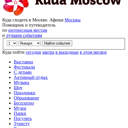
Куда сходить в Москве. Афиша
Москвы
Помощник и путеводитель
по
интересным местам
и
лучшим событиям
Куда пойти
сегодня
завтра
в выходные
в этом месяце
Выставки
Фестивали
С детьми
Активный отдых
Музыка
Шоу
Праздники
Образование
Бесплатно
Музеи
Парки
Погулять
Туристу