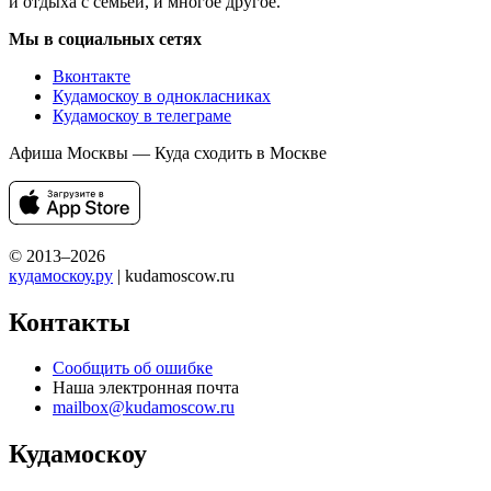
и отдыха с семьей, и многое другое.
Мы в социальных сетях
Вконтакте
Кудамоскоу в однокласниках
Кудамоскоу в телеграме
Афиша Москвы — Куда сходить в Москве
© 2013–2026
кудамоскоу.ру
| kudamoscow.ru
Контакты
Сообщить об ошибке
Наша электронная почта
mailbox@kudamoscow.ru
Кудамоскоу