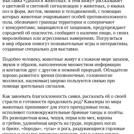
Выставка «Диалоги животных: я тебя вижу» рассказывает
о цветовой и световой сигнализации у животных, о языках
поз и форм, жестов, мимики и телодвижений, с помощью
которых животные очаровывают особей противоположного
пола, обозначают границы территории и соперничают
с конкурентами, защищаются от хищников, предупреждают
сородичей об опасности, сообщают о наличии пищи, о своих
миролюбивых или агрессивных намерениях. Погрузиться
в мир образов помогут познавательные игры и интерактивы,
созданные специально для выставки.
Подобно человеку, животные живут в сложном мире запахов,
звуков и образов, наполненном множеством информации
и контактов друг с другом и неживой природой. Обладатели
хорошо развитого зрения (позвоночные, головоногие
моллюски, насекомые) широко пользуются связью при
помощи зрительных сигналов.
Как завоевать благосклонность самки, рассказать ей о своей
страсти и готовности продолжить род? Кавалеры из мира
животных принимают для этого причудливые позы,
исполняют головокружительные брачные танцы и полёты.
Их разноцветная кожа, чешуя, перья или мех, короны
и гребни, удлинённая шерсть на груди, передних ногах
и брюхе, «бороды», «усы» и рога, раздувающиеся горловые
мешки и складки призваны поразить дам в самое сердце.