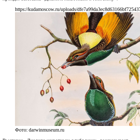
https://kudamoscow.ru/uploads/dfe7a99da3ec8d63166bf72543
Фото: darwinmuseum.ru