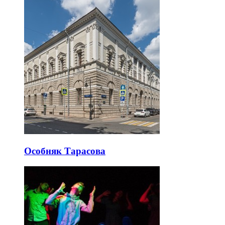
Особняк Тарасова