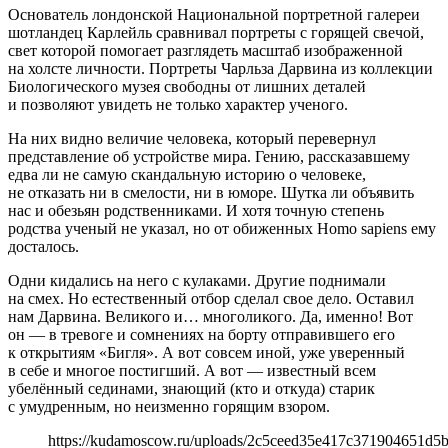
Основатель лондонской Национальной портретной галереи
шотландец Карлейль сравнивал портреты с горящей свечой,
свет которой помогает разглядеть масштаб изображенной
на холсте личности. Портреты Чарльза Дарвина из коллекции
Биологического музея свободны от лишних деталей
и позволяют увидеть не только характер ученого.
На них видно величие человека, который перевернул
представление об устройстве мира. Гению, рассказавшему
едва ли не самую скандальную историю о человеке,
не отказать ни в смелости, ни в юморе. Шутка ли объявить
нас и обезьян родственниками. И хотя точную степень
родства ученый не указал, но от обиженных Homo sapiens ему
досталось.
Одни кидались на него с кулаками. Другие поднимали
на смех. Но естественный отбор сделал свое дело. Оставил
нам Дарвина. Великого и… многоликого. Да, именно! Вот
он — в тревоге и сомнениях на борту отправившего его
к открытиям «Бигля». А вот совсем иной, уже уверенный
в себе и многое постигший. А вот — известный всем
убелённый сединами, знающий (кто и откуда) старик
с умудренным, но неизменно горящим взором.
https://kudamoscow.ru/uploads/2c5ceed35e417c371904651d5b