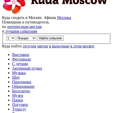
Куда сходить в Москве. Афиша
Москвы
Помощник и путеводитель
по
интересным местам
и
лучшим событиям
Куда пойти
сегодня
завтра
в выходные
в этом месяце
Выставки
Фестивали
С детьми
Активный отдых
Музыка
Шоу
Праздники
Образование
Бесплатно
Музеи
Парки
Погулять
Туристу