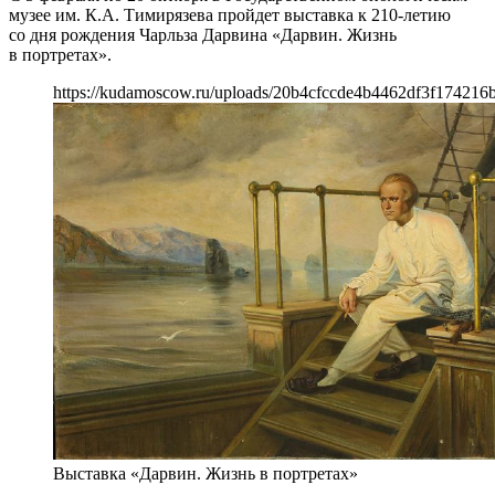
музее им. К.А. Тимирязева пройдет выставка к 210-летию
со дня рождения Чарльза Дарвина «Дарвин. Жизнь
в портретах».
https://kudamoscow.ru/uploads/20b4cfccde4b4462df3f174216
Выставка «Дарвин. Жизнь в портретах»