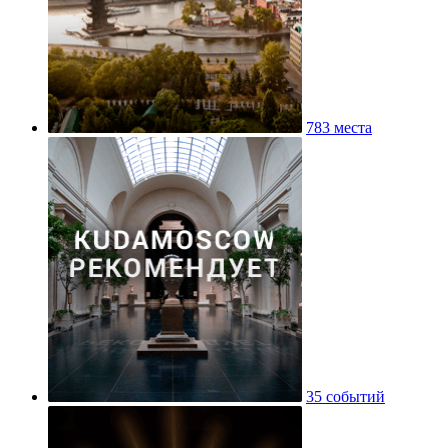
783 места
35 событий