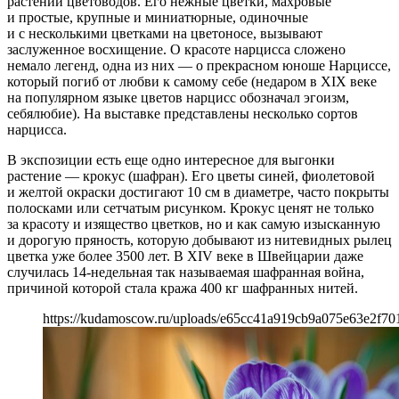
растений цветоводов. Его нежные цветки, махровые
и простые, крупные и миниатюрные, одиночные
и с несколькими цветками на цветоносе, вызывают
заслуженное восхищение. О красоте нарцисса сложено
немало легенд, одна из них — о прекрасном юноше Нарциссе,
который погиб от любви к самому себе (недаром в XIX веке
на популярном языке цветов нарцисс обозначал эгоизм,
себялюбие). На выставке представлены несколько сортов
нарцисса.
В экспозиции есть еще одно интересное для выгонки
растение — крокус (шафран). Его цветы синей, фиолетовой
и желтой окраски достигают 10 см в диаметре, часто покрыты
полосками или сетчатым рисунком. Крокус ценят не только
за красоту и изящество цветков, но и как самую изысканную
и дорогую пряность, которую добывают из нитевидных рылец
цветка уже более 3500 лет. В XIV веке в Швейцарии даже
случилась 14-недельная так называемая шафранная война,
причиной которой стала кража 400 кг шафранных нитей.
https://kudamoscow.ru/uploads/e65cc41a919cb9a075e63e2f70