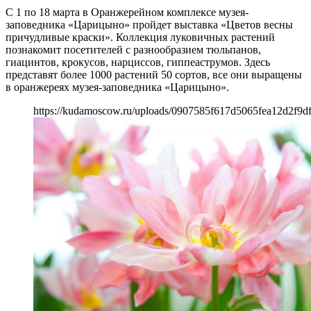
С 1 по 18 марта в Оранжерейном комплексе музея-
заповедника «Царицыно» пройдет выставка «Цветов весны
причудливые краски». Коллекция луковичных растений
познакомит посетителей с разнообразием тюльпанов,
гиацинтов, крокусов, нарциссов, гиппеаструмов. Здесь
представят более 1000 растений 50 сортов, все они выращены
в оранжереях музея-заповедника «Царицыно».
https://kudamoscow.ru/uploads/0907585f617d5065fea12d2f9d