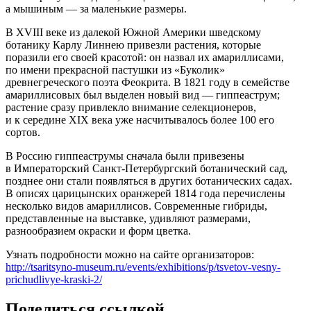
а мышиным — за маленькие размеры.
В XVIII веке из далекой Южной Америки шведскому
ботанику Карлу Линнею привезли растения, которые
поразили его своей красотой: он назвал их амариллисами,
по имени прекрасной пастушки из «Буколик»
древнегреческого поэта Феокрита. В 1821 году в семействе
амариллисовых был выделен новый вид — гиппеаструм;
растение сразу привлекло внимание селекционеров,
и к середине XIX века уже насчитывалось более 100 его
сортов.
В Россию гиппеаструмы сначала были привезены
в Императорский Санкт-Петербургский ботанический сад,
позднее они стали появляться в других ботанических садах.
В описях царицынских оранжерей 1814 года перечислены
несколько видов амариллисов. Современные гибриды,
представленные на выставке, удивляют размерами,
разнообразием окраски и форм цветка.
Узнать подробности можно на сайте организаторов:
http://tsaritsyno-museum.ru/events/exhibitions/p/tsvetov-vesny-
prichudlivye-kraski-2/
Поделиться ссылкой