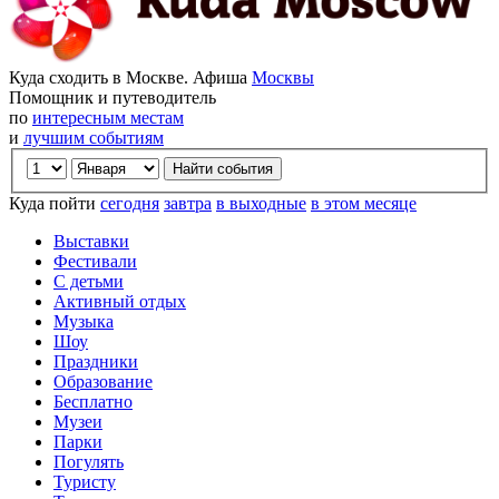
Куда сходить в Москве. Афиша
Москвы
Помощник и путеводитель
по
интересным местам
и
лучшим событиям
Куда пойти
сегодня
завтра
в выходные
в этом месяце
Выставки
Фестивали
С детьми
Активный отдых
Музыка
Шоу
Праздники
Образование
Бесплатно
Музеи
Парки
Погулять
Туристу