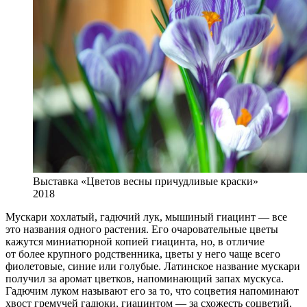
Выставка «Цветов весны причудливые краски»
2018
Мускари хохлатый, гадючий лук, мышиный гиацинт — все
это названия одного растения. Его очаровательные цветы
кажутся миниатюрной копией гиацинта, но, в отличие
от более крупного родственника, цветы у него чаще всего
фиолетовые, синие или голубые. Латинское название мускари
получил за аромат цветков, напоминающий запах мускуса.
Гадючим луком называют его за то, что соцветия напоминают
хвост гремучей гадюки, гиацинтом — за схожесть соцветий,