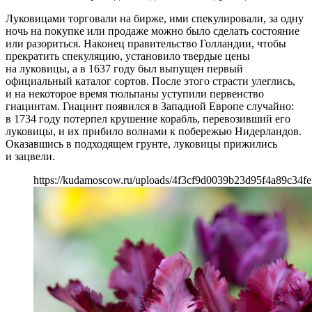
Луковицами торговали на бирже, ими спекулировали, за одну
ночь на покупке или продаже можно было сделать состояние
или разориться. Наконец правительство Голландии, чтобы
прекратить спекуляцию, установило твердые цены
на луковицы, а в 1637 году был выпущен первый
официальный каталог сортов. После этого страсти улеглись,
и на некоторое время тюльпаны уступили первенство
гиацинтам. Гиацинт появился в Западной Европе случайно:
в 1734 году потерпел крушение корабль, перевозивший его
луковицы, и их прибило волнами к побережью Нидерландов.
Оказавшись в подходящем грунте, луковицы прижились
и зацвели.
https://kudamoscow.ru/uploads/4f3cf9d0039b23d95f4a89c34fe