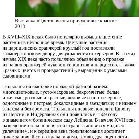
Выставка «Цветов весны причудливые краски»
2018
В XVIII–XIX веках было популярно вызывать цветение
растений в неурочное время. Цветущие растения
из царицынских оранжерей круглый год поставляли
к императорскому двору для украшения интерьеров. В газетах
начала XIX века часто появлялись объявления о продаже
из наших оранжерей луковиц гиацинтов и нарциссов, а также
«разных цветов и произрастений», выращенных умелыми
садовниками.
Тюльпаны на выставке поражают разнообразием:
многоцветковые, густо-махровые, бахромчатые; белые
и желтые, розовые и красные, лиловые и почти черные,
однотонные и пестрые; бокаловидные и звездчатые; с нежным
запахом и без аромата. Тюльпаны впервые попали в Европу
из Персии; в Нидерландах они появились в 1569 году
в знаменитом ботаническом саду Лейдена. В начале XVII века
разведение тюльпанов в этой стране становится модным
увлечением, и к середине века тюльпаномания достигает
пика: за новый сорт отдавали дома, землю, драгоценности.