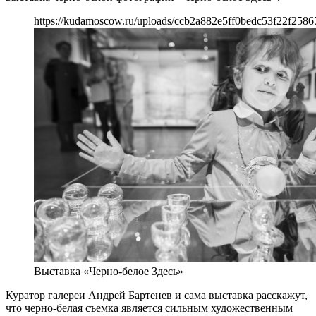
https://kudamoscow.ru/uploads/ccb2a882e5ff0bedc53f22f2586
Выставка «Черно-белое Здесь»
Куратор галереи Андрей Бартенев и сама выставка расскажут,
что черно-белая съемка является сильным художественным