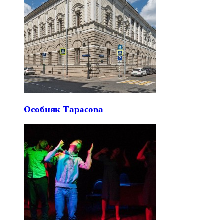
Особняк Тарасова