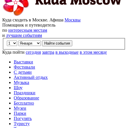
Куда сходить в Москве. Афиша
Москвы
Помощник и путеводитель
по
интересным местам
и
лучшим событиям
Куда пойти
сегодня
завтра
в выходные
в этом месяце
Выставки
Фестивали
С детьми
Активный отдых
Музыка
Шоу
Праздники
Образование
Бесплатно
Музеи
Парки
Погулять
Туристу