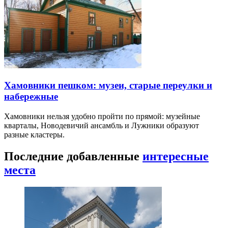
Хамовники пешком: музеи, старые переулки и
набережные
Хамовники нельзя удобно пройти по прямой: музейные
кварталы, Новодевичий ансамбль и Лужники образуют
разные кластеры.
Последние добавленные
интересные
места