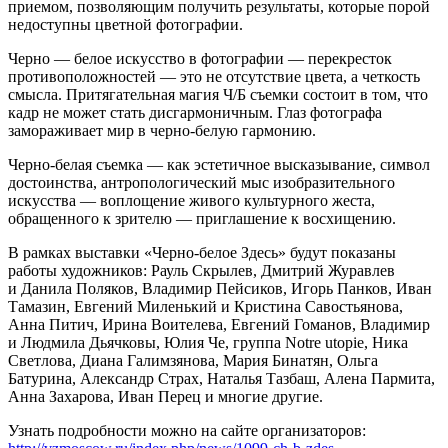
приемом, позволяющим получить результаты, которые порой
недоступны цветной фотографии.
Черно — белое искусство в фотографии — перекресток
противоположностей — это не отсутствие цвета, а четкость
смысла. Притягательная магия Ч/Б съемки состоит в том, что
кадр не может стать дисгармоничным. Глаз фотографа
замораживает мир в черно-белую гармонию.
Черно-белая съемка — как эстетичное высказывание, символ
достоинства, антропологический мыс изобразительного
искусства — воплощение живого культурного жеста,
обращенного к зрителю — приглашение к восхищению.
В рамках выставки «Черно-белое Здесь» будут показаны
работы художников: Рауль Скрылев, Дмитрий Журавлев
и Данила Поляков, Владимир Пейсиков, Игорь Панков, Иван
Тамазин, Евгений Миленький и Кристина Савостьянова,
Анна Питич, Ирина Воителева, Евгений Гоманов, Владимир
и Людмила Дьячковы, Юлия Че, группа Notre utopie, Ника
Светлова, Диана Галимзянова, Мария Бинатян, Ольга
Батурина, Александр Страх, Наталья Тазбаш, Алена Пармита,
Анна Захарова, Иван Перец и многие другие.
Узнать подробности можно на сайте организаторов: