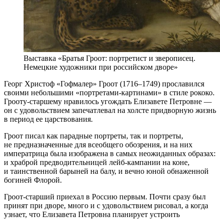
Выставка «Братья Гроот: портретист и зверописец.
Немецкие художники при российском дворе»
Георг Христоф «Гофмалер» Гроот (1716–1749) прославился
своими небольшими «портретами-картинами» в стиле рококо.
Грооту-старшему нравилось угождать Елизавете Петровне —
он с удовольствием запечатлевал на холсте придворную жизнь
в период ее царствования.
Гроот писал как парадные портреты, так и портреты,
не предназначенные для всеобщего обозрения, и на них
императрица была изображена в самых неожиданных образах:
и храброй предводительницей лейб-кампании на коне,
и таинственной барыней на балу, и вечно юной обнаженной
богиней Флорой.
Гроот-старший приехал в Россию первым. Почти сразу был
принят при дворе, много и с удовольствием рисовал, а когда
узнает, что Елизавета Петровна планирует устроить