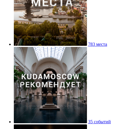
783 места
35 событий