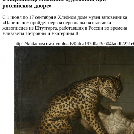
российском дворе»
С 1 июня по 17 сентября в Хлебном доме музея-заповедника
«Царицыно» пройдет первая персональная выставка
живописцев из Штутгарта, работавших в России во времена
Елизаветы Петровны и Екатерины II.
https://kudamoscow.ru/uploads/0fdca197d0af3c604faddf2251e