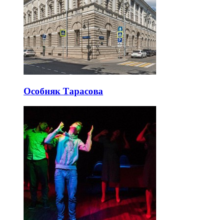
Особняк Тарасова