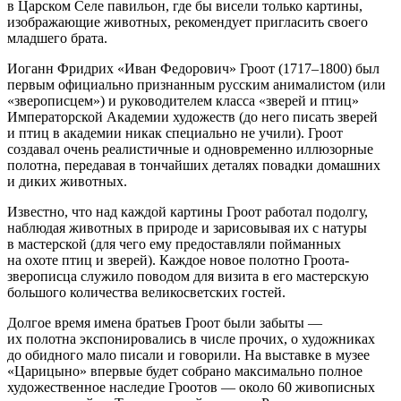
в Царском Селе павильон, где бы висели только картины,
изображающие животных, рекомендует пригласить своего
младшего брата.
Иоганн Фридрих «Иван Федорович» Гроот (1717–1800) был
первым официально признанным русским анималистом (или
«зверописцем») и руководителем класса «зверей и птиц»
Императорской Академии художеств (до него писать зверей
и птиц в академии никак специально не учили). Гроот
создавал очень реалистичные и одновременно иллюзорные
полотна, передавая в тончайших деталях повадки домашних
и диких животных.
Известно, что над каждой картины Гроот работал подолгу,
наблюдая животных в природе и зарисовывая их с натуры
в мастерской (для чего ему предоставляли пойманных
на охоте птиц и зверей). Каждое новое полотно Гроота-
зверописца служило поводом для визита в его мастерскую
большого количества великосветских гостей.
Долгое время имена братьев Гроот были забыты —
их полотна экспонировались в числе прочих, о художниках
до обидного мало писали и говорили. На выставке в музее
«Царицыно» впервые будет собрано максимально полное
художественное наследие Гроотов — около 60 живописных