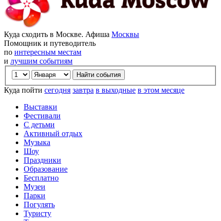
Куда сходить в Москве. Афиша
Москвы
Помощник и путеводитель
по
интересным местам
и
лучшим событиям
Куда пойти
сегодня
завтра
в выходные
в этом месяце
Выставки
Фестивали
С детьми
Активный отдых
Музыка
Шоу
Праздники
Образование
Бесплатно
Музеи
Парки
Погулять
Туристу