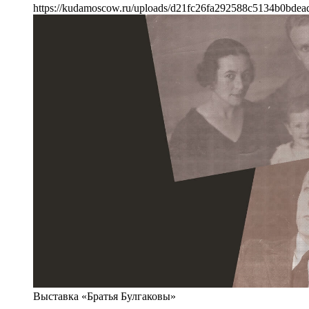
https://kudamoscow.ru/uploads/d21fc26fa292588c5134b0bdea
Выставка «Братья Булгаковы»