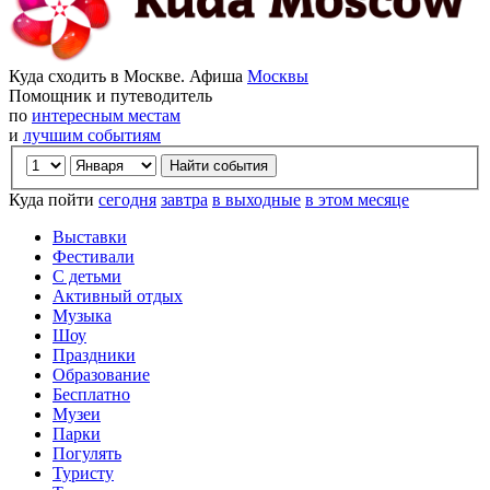
Куда сходить в Москве. Афиша
Москвы
Помощник и путеводитель
по
интересным местам
и
лучшим событиям
Куда пойти
сегодня
завтра
в выходные
в этом месяце
Выставки
Фестивали
С детьми
Активный отдых
Музыка
Шоу
Праздники
Образование
Бесплатно
Музеи
Парки
Погулять
Туристу