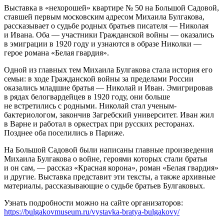
Выставка в «нехорошей» квартире № 50 на Большой Садовой,
ставшей первым московским адресом Михаила Булгакова,
рассказывает о судьбе родных братьев писателя — Николая
и Ивана. Оба — участники Гражданской войны — оказались
в эмиграции в 1920 году и узнаются в образе Николки —
герое романа «Белая гвардия».
Одной из главных тем Михаила Булгакова стала история его
семьи: в ходе Гражданской войны за пределами России
оказались младшие братья — Николай и Иван. Эмигрировав
в рядах белогвардейцев в 1920 году, они больше
не встретились с родными. Николай стал ученым-
бактериологом, закончив Загребский университет. Иван жил
в Варне и работал в оркестрах при русских ресторанах.
Позднее оба поселились в Париже.
На Большой Садовой были написаны главные произведения
Михаила Булгакова о войне, героями которых стали братья
и он сам, — рассказ «Красная корона», роман «Белая гвардия»
и другие. Выставка представит эти тексты, а также архивные
материалы, рассказывающие о судьбе братьев Булгаковых.
Узнать подробности можно на сайте организаторов:
https://bulgakovmuseum.ru/vystavka-bratya-bulgakovy/