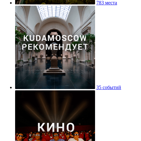
783 места
35 событий