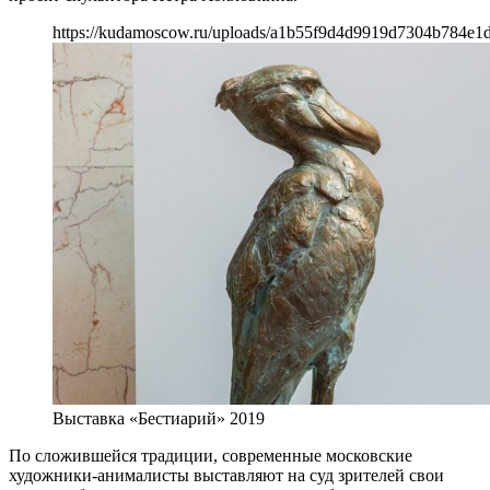
https://kudamoscow.ru/uploads/a1b55f9d4d9919d7304b784e1
Выставка «Бестиарий» 2019
По сложившейся традиции, современные московские
художники-анималисты выставляют на суд зрителей свои