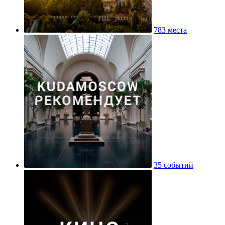
783 места
35 событий