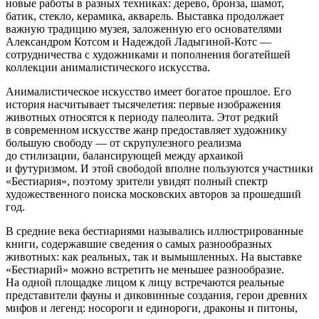
новые работы в разных техниках: дерево, бронза, шамот,
батик, стекло, керамика, акварель. Выставка продолжает
важную традицию музея, заложенную его основателями
Александром Котсом и Надеждой Ладыгиной-Котс —
сотрудничества с художниками и пополнения богатейшей
коллекции анималистического искусства.
Анималистическое искусство имеет богатое прошлое. Его
история насчитывает тысячелетия: первые изображения
животных относятся к периоду палеолита. Этот редкий
в современном искусстве жанр предоставляет художнику
большую свободу — от скрупулезного реализма
до стилизации, балансирующей между архаикой
и футуризмом. И этой свободой вполне пользуются участники
«Бестиария», поэтому зрители увидят полный спектр
художественного поиска московских авторов за прошедший
год.
В средние века бестиариями назывались иллюстрированные
книги, содержавшие сведения о самых разнообразных
животных: как реальных, так и вымышленных. На выставке
«Бестиарий» можно встретить не меньшее разнообразие.
На одной площадке лицом к лицу встречаются реальные
представители фауны и диковинные создания, герои древних
мифов и легенд: носороги и единороги, драконы и питоны,