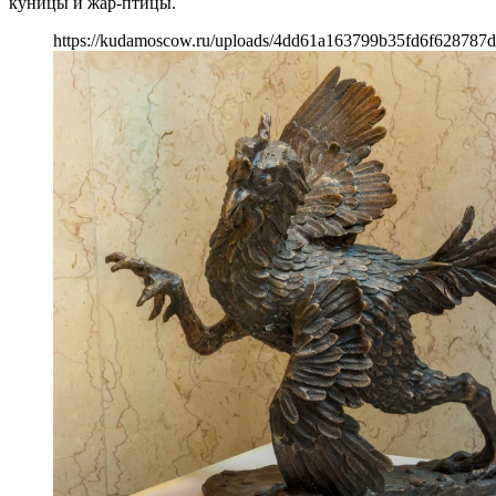
куницы и жар-птицы.
https://kudamoscow.ru/uploads/4dd61a163799b35fd6f628787d