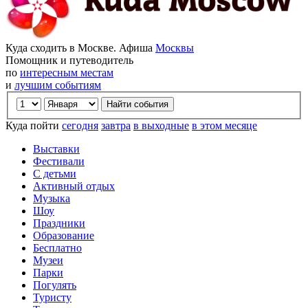
Куда сходить в Москве. Афиша
Москвы
Помощник и путеводитель
по
интересным местам
и
лучшим событиям
Куда пойти
сегодня
завтра
в выходные
в этом месяце
Выставки
Фестивали
С детьми
Активный отдых
Музыка
Шоу
Праздники
Образование
Бесплатно
Музеи
Парки
Погулять
Туристу