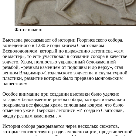
Фото: muar.ru
Выставка рассказывает об истории Георгиевского собора,
возведенного в 1230-е годы князем Святославом
Всеволодовичем, который по выражению летописца «сам
бе мастер», то есть участвовал в создании собора в качестве
зодчего. Храм, полностью украшенный белокаменной
резьбой, «резным камением от подошвы и до верху», стал
венцом Владимиро-Суздальского зодчества и скульптурной
пластики, развитие которых было прервано монгольским
нашествием.
Особое внимание при создании выставки было уделено
загадкам белокаменной резьбы собора, которая изначально
покрывала все фасады храма сплошным ковром, что было
отмечено уже в Тверской летописи «И созда ю Святослав,
чюдну резным камением…».
История собора раскрывается через несколько сюжетов,
которые соответствуют разделам экспозиции, представленной