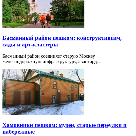
Басманный район пешком: конструктивизм,
сады и арт-кластеры
Басманный район соединяет старую Москву,
железнодорожную инфраструктуру, авангард…
Хамовники пешком: музеи, старые переулки и
набережные