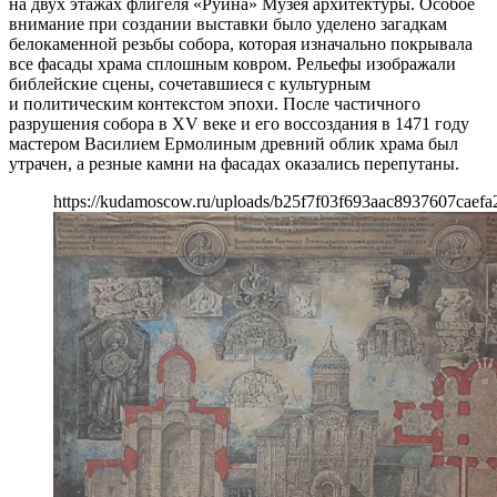
на двух этажах флигеля «Руина» Музея архитектуры. Особое
внимание при создании выставки было уделено загадкам
белокаменной резьбы собора, которая изначально покрывала
все фасады храма сплошным ковром. Рельефы изображали
библейские сцены, сочетавшиеся с культурным
и политическим контекстом эпохи. После частичного
разрушения собора в XV веке и его воссоздания в 1471 году
мастером Василием Ермолиным древний облик храма был
утрачен, а резные камни на фасадах оказались перепутаны.
https://kudamoscow.ru/uploads/b25f7f03f693aac8937607caefa