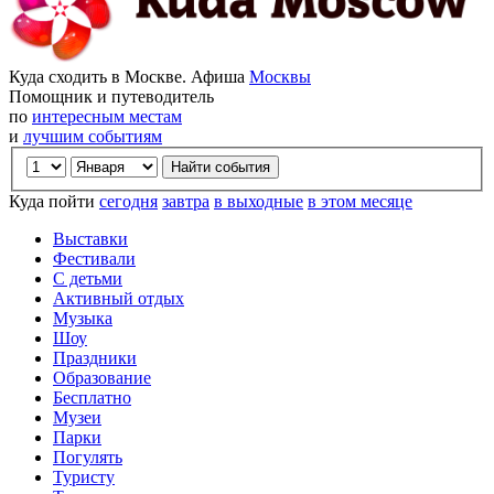
Куда сходить в Москве. Афиша
Москвы
Помощник и путеводитель
по
интересным местам
и
лучшим событиям
Куда пойти
сегодня
завтра
в выходные
в этом месяце
Выставки
Фестивали
С детьми
Активный отдых
Музыка
Шоу
Праздники
Образование
Бесплатно
Музеи
Парки
Погулять
Туристу