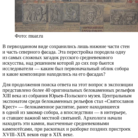
Фото: muar.ru
В первозданном виде сохранились лишь нижние части стен
и часть северного фасада. Эта перестройка породила одну
из самых сложных загадок русского средневекового
искусства, над решением которой до сих пор бьются
исследователи — каким был первоначальный облик собора
и какие композиции находились на его фасадах?
Для продолжения поиска ответа на этот вопрос в экспозиции
представлено более 40 оригинальных белокаменных рельефов
XIII века из собрания Юрьев-Польского музея. Центральным
экспонатом среди белокаменных рельефов стал «Святославов
Крест» — белокаменное распятие, ранее находившееся
в одной из закомар собора, а впоследствии — в интерьере,
и ставшее важной местной святыней. Археологи начали
находить эти камни, высеченные средневековыми
каменотёсами, при раскопках и разборке поздних пристроек
XVIII–XIX веков еще в XIX веке.