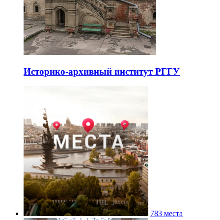
Историко-архивный институт РГГУ
783 места