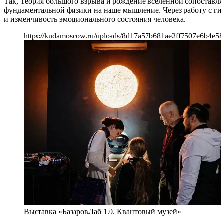
Так, Теория большого взрыва и рождение вселенной сопоставл
фундаментальной физики на наше мышление. Через работу с г
и изменчивость эмоционального состояния человека.
https://kudamoscow.ru/uploads/8d17a57b681ae2ff7507e6b4e5
Выставка «БазаровЛаб 1.0. Квантовый музей»