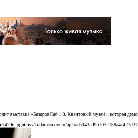
ходит выставка «БазаровЛаб 1.0. Квантовый музей», которая дем
e7429e.jpg
https://kudamoscow.ru/uploads/f43ed9b1052788a4c427d37