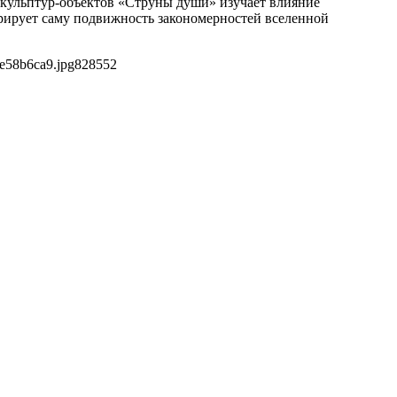
 скульптур-объектов «Струны души» изучает влияние
рирует саму подвижность закономерностей вселенной
e58b6ca9.jpg
828
552