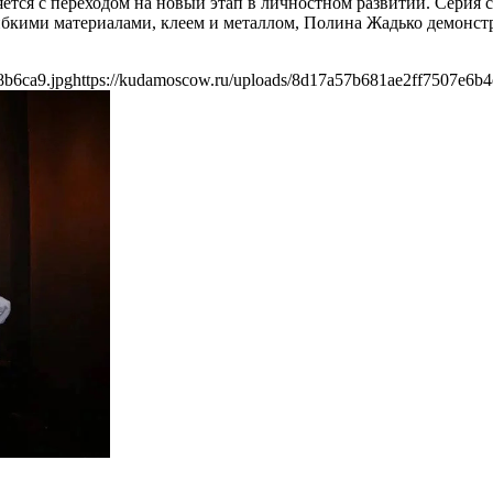
яется с переходом на новый этап в личностном развитии. Серия
ибкими материалами, клеем и металлом, Полина Жадько демонст
8b6ca9.jpg
https://kudamoscow.ru/uploads/8d17a57b681ae2ff7507e6b4