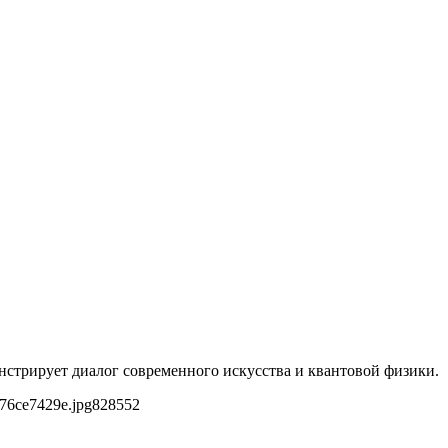
онстрирует диалог современного искусства и квантовой физики.
76ce7429e.jpg
828
552