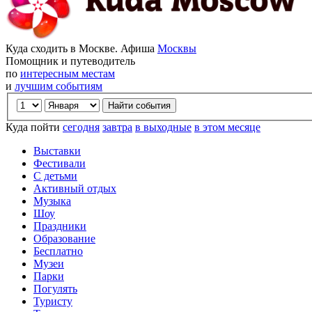
Куда сходить в Москве. Афиша
Москвы
Помощник и путеводитель
по
интересным местам
и
лучшим событиям
Куда пойти
сегодня
завтра
в выходные
в этом месяце
Выставки
Фестивали
С детьми
Активный отдых
Музыка
Шоу
Праздники
Образование
Бесплатно
Музеи
Парки
Погулять
Туристу