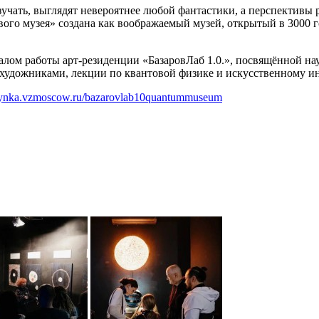
учать, выглядят невероятнее любой фантастики, а перспективы 
вого музея» создана как воображаемый музей, открытый в 3000 
лом работы арт-резиденции «БазаровЛаб 1.0.», посвящённой нау
 художниками, лекции по квантовой физике и искусственному ин
odynka.vzmoscow.ru/bazarovlab10quantummuseum