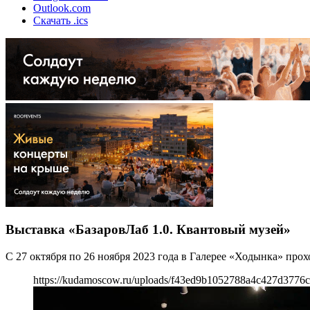
Outlook.com
Скачать .ics
Выставка «БазаровЛаб 1.0. Квантовый музей»
С 27 октября по 26 ноября 2023 года в Галерее «Ходынка» про
https://kudamoscow.ru/uploads/f43ed9b1052788a4c427d3776c