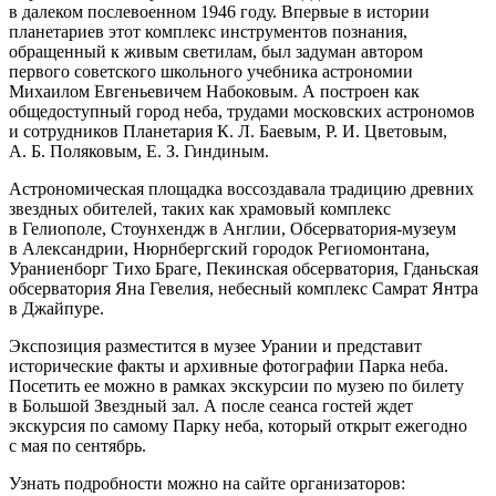
в далеком послевоенном 1946 году. Впервые в истории
планетариев этот комплекс инструментов познания,
обращенный к живым светилам, был задуман автором
первого советского школьного учебника астрономии
Михаилом Евгеньевичем Набоковым. А построен как
общедоступный город неба, трудами московских астрономов
и сотрудников Планетария К. Л. Баевым, Р. И. Цветовым,
А. Б. Поляковым, Е. З. Гиндиным.
Астрономическая площадка воссоздавала традицию древних
звездных обителей, таких как храмовый комплекс
в Гелиополе, Стоунхендж в Англии, Обсерватория-музеум
в Александрии, Нюрнбергский городок Региомонтана,
Ураниенборг Тихо Браге, Пекинская обсерватория, Гданьская
обсерватория Яна Гевелия, небесный комплекс Самрат Янтра
в Джайпуре.
Экспозиция разместится в музее Урании и представит
исторические факты и архивные фотографии Парка неба.
Посетить ее можно в рамках экскурсии по музею по билету
в Большой Звездный зал. А после сеанса гостей ждет
экскурсия по самому Парку неба, который открыт ежегодно
с мая по сентябрь.
Узнать подробности можно на сайте организаторов: