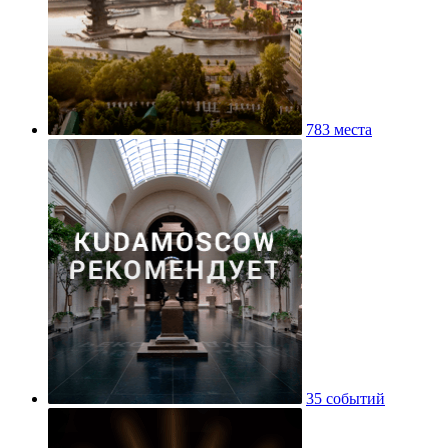
783 места
35 событий