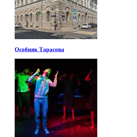
Особняк Тарасова