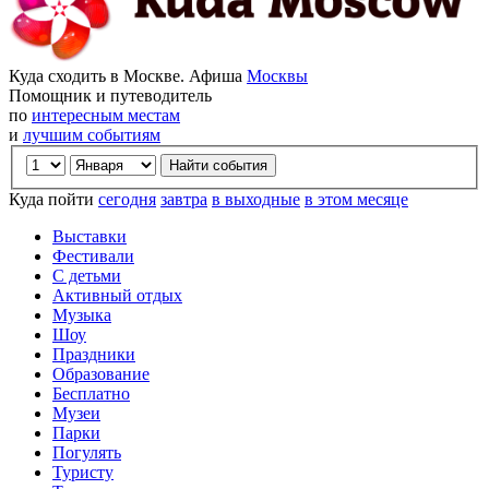
Куда сходить в Москве. Афиша
Москвы
Помощник и путеводитель
по
интересным местам
и
лучшим событиям
Куда пойти
сегодня
завтра
в выходные
в этом месяце
Выставки
Фестивали
С детьми
Активный отдых
Музыка
Шоу
Праздники
Образование
Бесплатно
Музеи
Парки
Погулять
Туристу