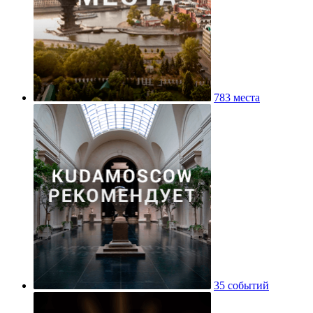
783 места
35 событий