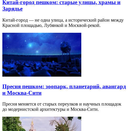
Китай-город пешком: старые улицы, храмы и
Зарядье
Китай-город — не одна улица, а исторический район между
Красной площадью, Лубянкой и Москвой-рекой.
Пресня пешком: зоопарк, планетарий, авангард
и Москва-Сити
Пресня меняется от старых переулков и научных площадок
до модернистской архитектуры и Москва-Сити.