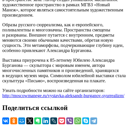
художественное пространство в рамках МГВЗ «Новый
Манеж», которое являться самостоятельным художественным
произведением.
Образы русского сюрреализма, как и европейского,
поливалентны и многозначны. Пространства смещены
и разорваны. Внешнее путается с внутренним, предметы
меняются своими обычными качествами, обретая новую
сущность. Эти метаморфозы, подчеркивающие глубину идеи,
особенно привлекают Александра Бурганова.
Выставка приурочена к 85-летнему Юбилею Александра
Бурганова — скульптора с мировым именем, автора
многочисленных памятников и произведений, хранящихся
в ведущих музеях мира. Символом юбилейной выставки стала
скульптура «Письмо», воспроизведенная на плакате.
Узнать подробности можно на сайте организаторов:
http://moscowmanege.ru/vystavka-aleksandr-burganov-syurrealizm/
Поделиться ссылкой