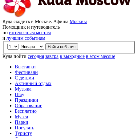
Куда сходить в Москве. Афиша
Москвы
Помощник и путеводитель
по
интересным местам
и
лучшим событиям
Куда пойти
сегодня
завтра
в выходные
в этом месяце
Выставки
Фестивали
С детьми
Активный отдых
Музыка
Шоу
Праздники
Образование
Бесплатно
Музеи
Парки
Погулять
Туристу