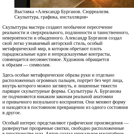
Выставка «Александр Бурганов. Сюрреализм.
Скульптура, графика, инсталляция»
Скульптуры мастера создают необычное пересечение
реальности и сверхреального, подлинности и таинственного,
невероятности и обыденного. Александр Бурганов создал
свой легко узнаваемый авторский стиль, особый
метафорический мир, в котором обретают плоть
парадоксальные идеи и непредсказуемые контрасты,
совмещается несовместимое. Художник обращается
к образам — символам.
Здесь особые метафорические образы руки и отдельно
расположенных огромных пальцев, портрет без черт лица,
внутрь которого можно заглянуть, и лишенные тяжести
парящие скульптурные формы. Скульптуры А. Бурганова
не подчиняются никаким законам реальной анатомии
и привычного визуального восприятия. Они меняют форму
и находятся в постоянном превращении из одного состояния
в другое.
Особый интерес представляют графические произведения —
развернутые прозрачные свитки, свободно расположенные
в пространстве зала. Автор создал уникальное масштабное