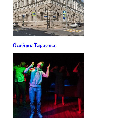
Особняк Тарасова