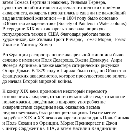
затем Томаса Гёртина и наконец, Уильяма Тёрнера,
существенно обогатившего арсенал технических приёмов
акварелиста, акварель превратилась в едва ли не важнейший
вид английской живописи — в 1804 году было основано
«Общество акварелистов» (Society of Painters in Water-colours).
В середине XIX века акварель завоевала широкую
популярность также в США благодаря работам таких
художников, как Уильям Трост Ричардс, Томас Моран, Томас
Икинс и Уинслоу Хомер.
Во Франции распространение акварельной живописи было
связано с именами Поля Делароша, Эжена Делакруа, Анри
Жозефа Арпинье, а также мастера сатирических рисунков
Оноре Домье. В 1879 году в Париже было создано Общество
французских акварелистов, которое просуществовало вплоть
до начала Второй мировой войны.
К концу XIX века произошёл некоторый пересмотр
отношения к акварели, отчасти связанный с тем, что многие
новые краски, введённые в широкое употребление
акварелистами середины века, оказались весьма
недолговечными, быстро выцветающими. Тем не менее
на рубеже XIX и XX веков акварели отдали дань Поль Синьяк
и Поль Сезанн во Франции, Морис Прендергаст и Джон
Сингер Сарджент в США, а затем Василий Кандинский