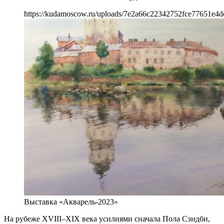
https://kudamoscow.ru/uploads/7e2a66c22342752fce77651e4d
Выставка «Акварель-2023»
На рубеже XVIII–XIX века усилиями сначала Пола Сэндби,