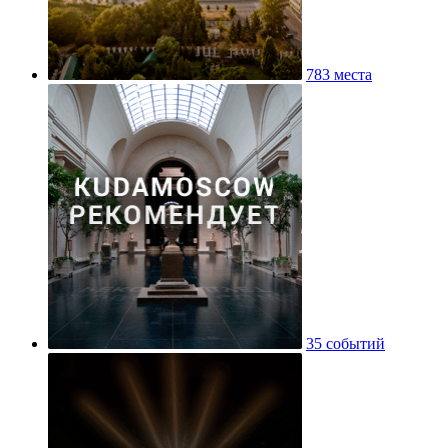
783 места
35 событий