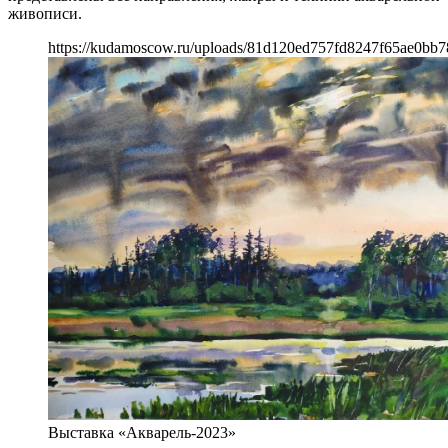
живописи.
https://kudamoscow.ru/uploads/81d120ed757fd8247f65ae0bb7
Выставка «Акварель-2023»