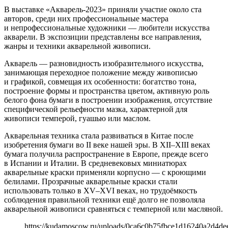
В выставке «Акварель-2023» приняли участие около ста
авторов, среди них профессиональные мастера
и непрофессиональные художники — любители искусства
акварели. В экспозиции представлены все направления,
жанры и техники акварельной живописи.
Акварель — разновидность изобразительного искусства,
занимающая переходное положение между живописью
и графикой, совмещая их особенности: богатство тона,
построение формы и пространства цветом, активную роль
белого фона бумаги в построении изображения, отсутствие
специфической рельефности мазка, характерной для
живописи темперой, гуашью или маслом.
Акварельная техника стала развиваться в Китае после
изобретения бумаги во II веке нашей эры. В XII–XIII веках
бумага получила распространение в Европе, прежде всего
в Испании и Италии. В средневековых миниатюрах
акварельные краски применяли корпусно — с кроющими
белилами. Прозрачные акварельные краски стали
использовать только в XV–XVI веках, но трудоёмкость
соблюдения правильной техники ещё долго не позволяла
акварельной живописи сравняться с темперной или масляной.
https://kudamoscow.ru/uploads/0ca6c0b75fbce1d16240a2d4de