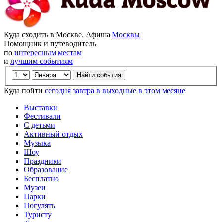
Куда сходить в Москве. Афиша
Москвы
Помощник и путеводитель
по
интересным местам
и
лучшим событиям
Куда пойти
сегодня
завтра
в выходные
в этом месяце
Выставки
Фестивали
С детьми
Активный отдых
Музыка
Шоу
Праздники
Образование
Бесплатно
Музеи
Парки
Погулять
Туристу