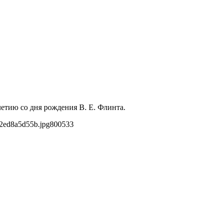
етию со дня рождения В. Е. Флинта.
2ed8a5d55b.jpg
800
533