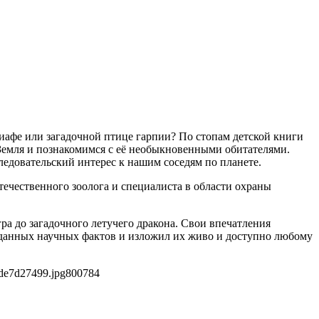
иафе или загадочной птице гарпии? По стопам детской книги
Земля и познакомимся с её необыкновенными обитателями.
едовательский интерес к нашим соседям по планете.
ечественного зоолога и специалиста в области охраны
а до загадочного летучего дракона. Свои впечатления
иданных научных фактов и изложил их живо и доступно любому
de7d27499.jpg
800
784