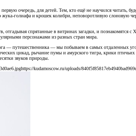
 первую очередь, для детей. Тем, кто ещё не научился читать, 
ого жука-голиафа и крошек колибри, неповоротливую слоновую ч
в, отгадывая спрятанные в витринах загадки, и познакомятся
пулярными персонажами из разных стран мира.
ога — путешественника — мы побываем в самых отдаленных уго
ческих цикад, рычание пумы и амурского тигра, крики птичьих 
есятки звуков природы.
3d0ae6.jpg
https://kudamoscow.ru/uploads/840f5f85817eb4940bad969