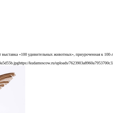
т выставка «100 удивительных животных», приуроченная к 100-л
8a5d55b.jpg
https://kudamoscow.ru/uploads/7623903a8960a7953700c3