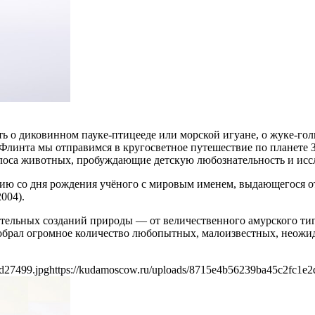
 о диковинном пауке-птицееде или морской игуане, о жуке-гол
Флинта мы отправимся в кругосветное путешествие по планете 
олоса животных, пробуждающие детскую любознательность и иссл
ию со дня рождения учёного с мировым именем, выдающегося от
004).
тельных созданий природы — от величественного амурского тигр
 собрал огромное количество любопытных, малоизвестных, неож
d27499.jpg
https://kudamoscow.ru/uploads/8715e4b56239ba45c2fc1e2