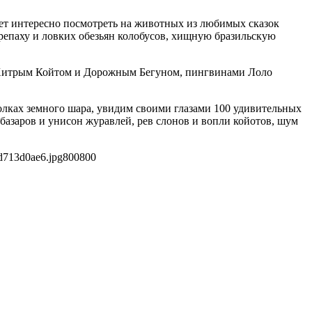
будет интересно посмотреть на животных из любимых сказок
ерепаху и ловких обезьян колобусов, хищную бразильскую
 с Хитрым Койтом и Дорожным Бегуном, пингвинами Лоло
лках земного шара, увидим своими глазами 100 удивительных
базаров и унисон журавлей, рев слонов и вопли койотов, шум
d713d0ae6.jpg
800
800