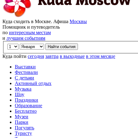
Куда сходить в Москве. Афиша
Москвы
Помощник и путеводитель
по
интересным местам
и
лучшим событиям
Куда пойти
сегодня
завтра
в выходные
в этом месяце
Выставки
Фестивали
С детьми
Активный отдых
Музыка
Шоу
Праздники
Образование
Бесплатно
Музеи
Парки
Погулять
Туристу