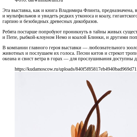
Эта выставка, как и книга Владимира Флинта, предназначена, в
и мультфильмов и увидеть редких утконоса и коалу, гигантск
гарпию и безобидных древесных дикобразов.
Ребята постарше попробуют проникнуть в тайны живых сущест
и Пепе, рыбкой-клоуном Немо и коалой Блинки, и другими по
В компании главного героя выставки — любознательного зоол
животных и послушаем их голоса. Песни китов и стрекот тропи
океана и свист ветра в горах — для прослушивания доступны д
https://kudamoscow.ru/uploads/840f5f85817eb4940bad969d71