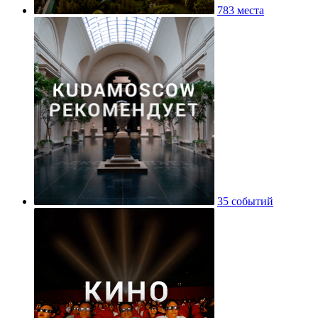
783 места
35 событий