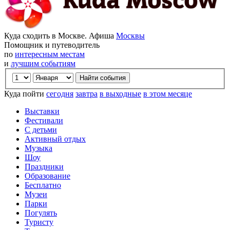
Куда сходить в Москве. Афиша
Москвы
Помощник и путеводитель
по
интересным местам
и
лучшим событиям
Куда пойти
сегодня
завтра
в выходные
в этом месяце
Выставки
Фестивали
С детьми
Активный отдых
Музыка
Шоу
Праздники
Образование
Бесплатно
Музеи
Парки
Погулять
Туристу