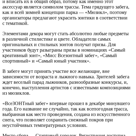
и вписать их в общий образ, потому как именно этот
аксессуар является символом трассы. Тема грядущего забега,
как и всей зимней концепции парка — «Мюзикл», поэтому
организаторы предлагают украсить зонтики в соответствии
с тематикой.
Элементами декора могут стать абсолютно любые предметы
в различной стилистике и цвете. Обладатели самых
оригинальных и стильных зонтов получат призы. Для
участников будут разыграны призы в номинациях «Самый
креативный зонт», «Мисс Всезонтный забег», «Самый
спортивный» и «Самый юный участник».
В забеге могут принять участие все желающие, вне
зависимости от возраста и лыжного навыка. Зрителей забега
ждет веселый парад лыжников, разнообразные конкурсы, и,
конечно, выступления артистов с известными композициями
из мюзиклов.
«ВсеЗОНТный забег» впервые прошел в декабре минувшего
года. Его название не случайно, так как всепогодная трасса,
выбранная как место проведения, создана из искусственного
снега, что позволяет сохранить снежный покров при
неустойчивых температурных условиях.
Место сбора — Стартовый городок. Регистрация доступна