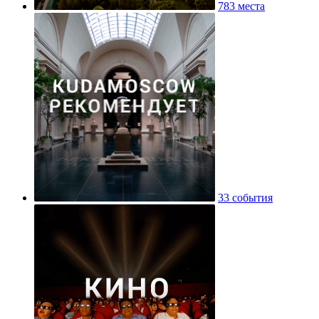
783 места
33 события