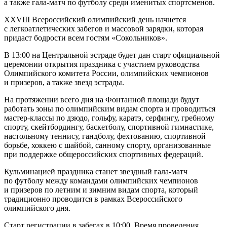
а также гала-матч по футболу среди именитых спортсменов.
XXVIII Всероссийский олимпийский день начнется
с легкоатлетических забегов и массовой зарядки, которая
придаст бодрости всем гостям «Сокольников».
В 13:00 на Центральной эстраде будет дан старт официальной
церемонии открытия праздника с участием руководства
Олимпийского комитета России, олимпийских чемпионов
и призеров, а также звезд эстрады.
На протяжении всего дня на Фонтанной площади будут
работать зоны по олимпийским видам спорта и проводиться
мастер-классы по дзюдо, гольфу, каратэ, серфингу, гребному
спорту, скейтбордингу, баскетболу, спортивной гимнастике,
настольному теннису, гандболу, фехтованию, спортивной
борьбе, хоккею с шайбой, санному спорту, организованные
при поддержке общероссийских спортивных федераций.
Кульминацией праздника станет звездный гала-матч
по футболу между командами олимпийских чемпионов
и призеров по летним и зимним видам спорта, который
традиционно проводится в рамках Всероссийского
олимпийского дня.
Старт регистрации в забегах в 10:00. Время проведения