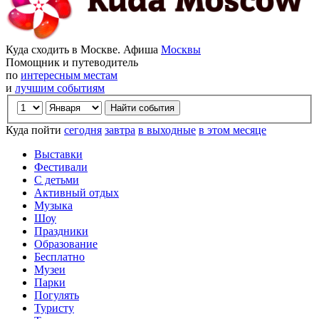
Куда сходить в Москве. Афиша
Москвы
Помощник и путеводитель
по
интересным местам
и
лучшим событиям
Куда пойти
сегодня
завтра
в выходные
в этом месяце
Выставки
Фестивали
С детьми
Активный отдых
Музыка
Шоу
Праздники
Образование
Бесплатно
Музеи
Парки
Погулять
Туристу