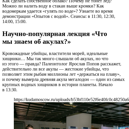
Как сделать собственное облако? Почему не тонет лёд?
Можно ли налить воду в стакан выше кромки? Как
водомеркам удается «гулять по воде»? Узнаете во время
демонстрации «Опытов с водой». Сеансы: в 11:30, 12:30,
14:00, 15:00.
Научно-популярная лекция «Что
мы знаем об акулах?»
Кровожадные убийцы, властители морей, идеальные
хищники… Мы так много слышали об акулах, но что
из этого — правда? Палеонтолог Ярослав Попов расскажет,
действительно ли все акулы — жестокие убийцы, что
позволяет этим рыбам миллионы лет «держаться на плаву»,
и почему вымерла древняя акула мегалодон — один из самых
крупных водных хищников в истории планеты. Начало
в 13:30.
https://kudamoscow.ru/uploads/b53bf110e52f6e40fc0c48250a6