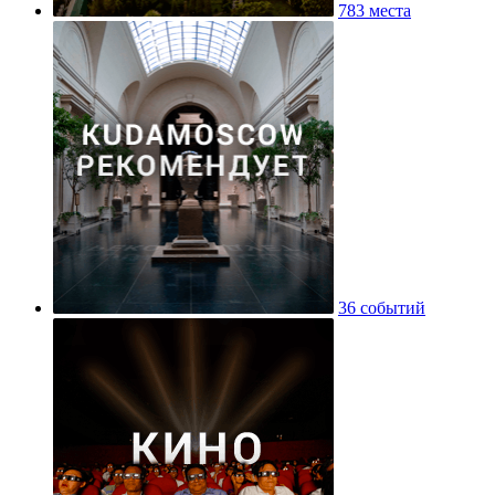
783 места
36 событий