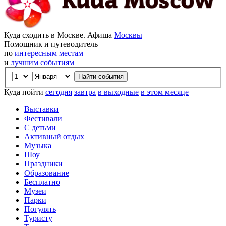
Куда сходить в Москве. Афиша
Москвы
Помощник и путеводитель
по
интересным местам
и
лучшим событиям
Куда пойти
сегодня
завтра
в выходные
в этом месяце
Выставки
Фестивали
С детьми
Активный отдых
Музыка
Шоу
Праздники
Образование
Бесплатно
Музеи
Парки
Погулять
Туристу