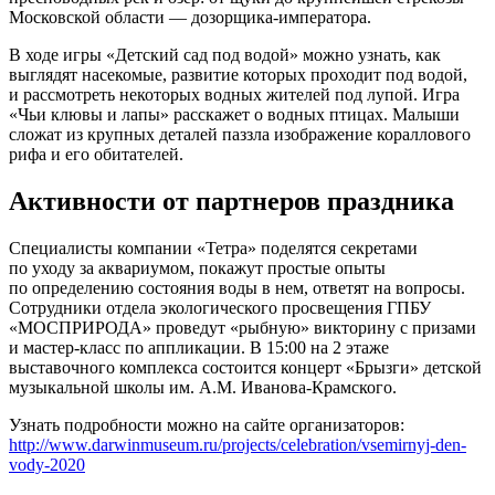
Московской области — дозорщика-императора.
В ходе игры «Детский сад под водой» можно узнать, как
выглядят насекомые, развитие которых проходит под водой,
и рассмотреть некоторых водных жителей под лупой. Игра
«Чьи клювы и лапы» расскажет о водных птицах. Малыши
сложат из крупных деталей паззла изображение кораллового
рифа и его обитателей.
Активности от партнеров праздника
Специалисты компании «Тетра» поделятся секретами
по уходу за аквариумом, покажут простые опыты
по определению состояния воды в нем, ответят на вопросы.
Сотрудники отдела экологического просвещения ГПБУ
«МОСПРИРОДА» проведут «рыбную» викторину с призами
и мастер-класс по аппликации. В 15:00 на 2 этаже
выставочного комплекса состоится концерт «Брызги» детской
музыкальной школы им. А.М. Иванова-Крамского.
Узнать подробности можно на сайте организаторов:
http://www.darwinmuseum.ru/projects/celebration/vsemirnyj-den-
vody-2020