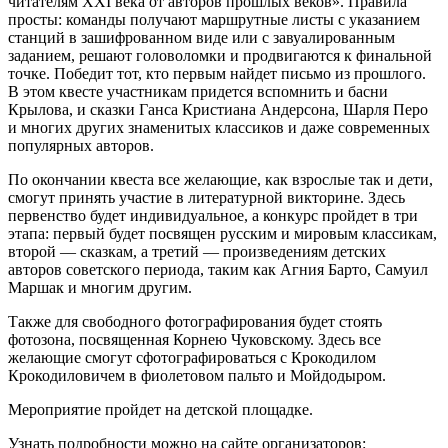
читателям XXI века от авторов прошлых веков». Правила
просты: команды получают маршрутные листы с указанием
станций в зашифрованном виде или с завуалированным
заданием, решают головоломки и продвигаются к финальной
точке. Победит тот, кто первым найдет письмо из прошлого.
В этом квесте участникам придется вспомнить и басни
Крылова, и сказки Ганса Кристиана Андерсона, Шарля Перо
и многих других знаменитых классиков и даже современных
популярных авторов.
По окончании квеста все желающие, как взрослые так и дети,
смогут принять участие в литературной викторине. Здесь
первенство будет индивидуальное, а конкурс пройдет в три
этапа: первый будет посвящен русским и мировым классикам,
второй — сказкам, а третий — произведениям детских
авторов советского периода, таким как Агния Барто, Самуил
Маршак и многим другим.
Также для свободного фотографирования будет стоять
фотозона, посвященная Корнею Чуковскому. Здесь все
желающие смогут сфотографироваться с Крокодилом
Крокодиловичем в фиолетовом пальто и Мойдодыром.
Мероприятие пройдет на детской площадке.
Узнать подробности можно на сайте организаторов: