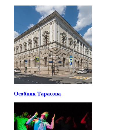
Особняк Тарасова