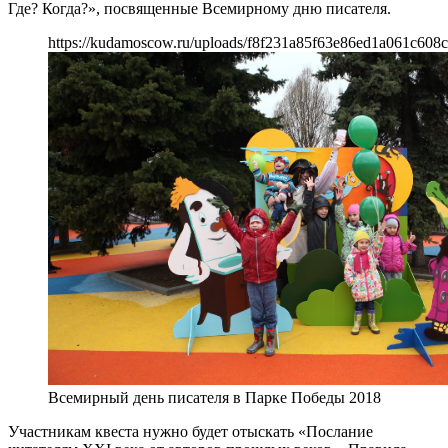
Где? Когда?», посвященные Всемирному дню писателя.
https://kudamoscow.ru/uploads/f8f231a85f63e86ed1a061c608c
Всемирный день писателя в Парке Победы 2018
Участникам квеста нужно будет отыскать «Послание