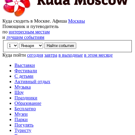
Куда сходить в Москве. Афиша
Москвы
Помощник и путеводитель
по
интересным местам
и
лучшим событиям
Куда пойти
сегодня
завтра
в выходные
в этом месяце
Выставки
Фестивали
С детьми
Активный отдых
Музыка
Шоу
Праздники
Образование
Бесплатно
Музеи
Парки
Погулять
Туристу