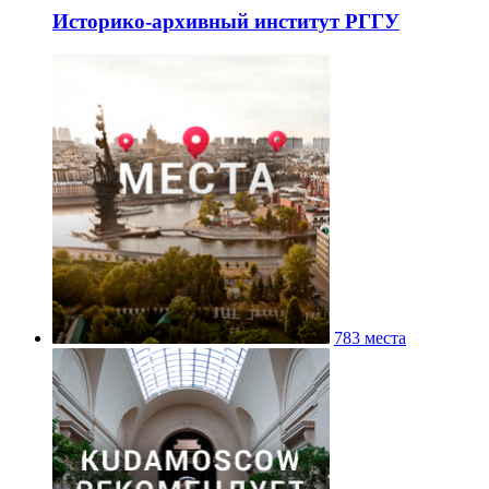
Историко-архивный институт РГГУ
783 места