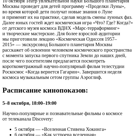
10 октября Театр увлекательной науки Большого планетария
Москвы проведет для детей программу «Проделки Луны»,
во время которой дети получат новые знания о Луне
и применят их на практике, сделав модель смены лунных фаз.
Далее юных гостей ждет космическая игра «Что? Где? Когда?»
от детского музея космоса ВДНХ «Марс-терраформинг»
и творческие мастерские. Для более взрослой аудитории
мы приготовили лекцию «Космическая Одиссея 1957–
2015» — экскурсовод Большого планетария Москвы
расскажет об освоении человеком космического пространства
с момента запуска первого спутника Земли до наших дней,
после чего посетителям предлагается посмотреть
короткометражный научно-популярный фильм телестудии
Роскосмос «Когда вернется Гагарин». Завершится неделя
космоса музыкальным сетом группы Аэроглиф.
Расписание кинопоказов:
5–8 октября, 18:00–19:00
Научно-популярные и познавательные фильмы о космосе
от телеканала Discovery:
5 октября — «Вселенная Стивена Хокинга»
6 октября — «Как устроена вселенная»