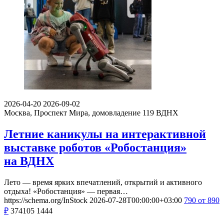
2026-04-20
2026-09-02
Москва, Проспект Мира, домовладение 119
ВДНХ
Летние каникулы на интерактивной
выставке роботов «Робостанция»
на ВДНХ
Лето — время ярких впечатлений, открытий и активного
отдыха! «Робостанция» — первая…
https://schema.org/InStock
2026-07-28T00:00:00+03:00
790
от 890
₽
374105
1444