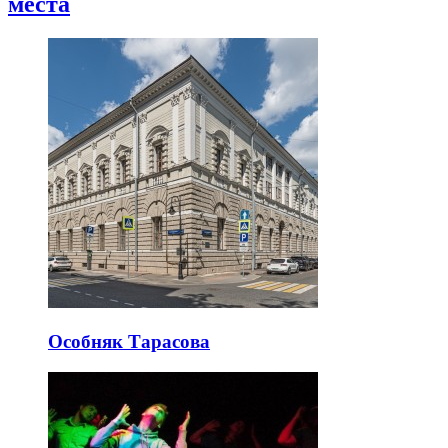
места
Особняк Тарасова