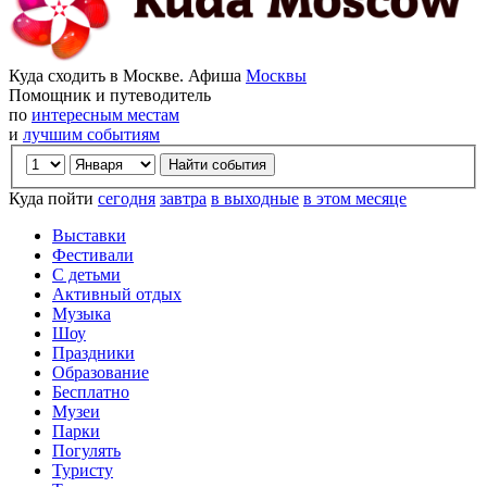
Куда сходить в Москве. Афиша
Москвы
Помощник и путеводитель
по
интересным местам
и
лучшим событиям
Куда пойти
сегодня
завтра
в выходные
в этом месяце
Выставки
Фестивали
С детьми
Активный отдых
Музыка
Шоу
Праздники
Образование
Бесплатно
Музеи
Парки
Погулять
Туристу