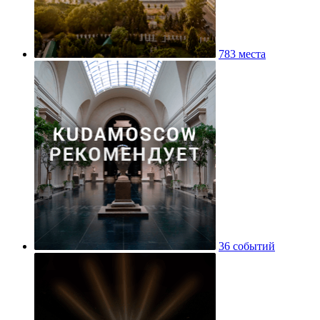
783 места
36 событий