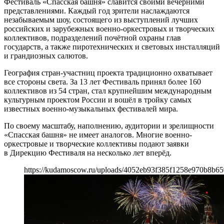
Фестиваль «Спасская башня» славится своими вечерними
представлениями. Каждый год зрители наслаждаются
незабываемым шоу, состоящего из выступлений лучших
российских и зарубежных военно-оркестровых и творческих
коллективов, подразделений почётной охраны глав
государств, а также пиротехнических и световых инсталляций
и грандиозных салютов.
География стран-участниц проекта традиционно охватывает
все стороны света. За 13 лет Фестиваль принял более 160
коллективов из 54 стран, стал крупнейшим международным
культурным проектом России и вошёл в тройку самых
известных военно-музыкальных фестивалей мира.
По своему масштабу, наполнению, аудитории и зрелищности
«Спасская башня» не имеет аналогов. Многие военно-
оркестровые и творческие коллективы подают заявки
в Дирекцию Фестиваля на несколько лет вперёд.
https://kudamoscow.ru/uploads/4052eb93f385f1258e970b8b65