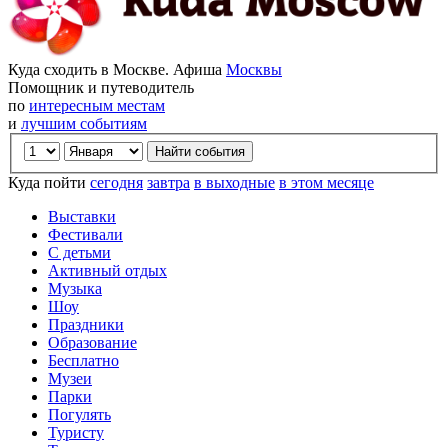
Куда сходить в Москве. Афиша
Москвы
Помощник и путеводитель
по
интересным местам
и
лучшим событиям
Куда пойти
сегодня
завтра
в выходные
в этом месяце
Выставки
Фестивали
С детьми
Активный отдых
Музыка
Шоу
Праздники
Образование
Бесплатно
Музеи
Парки
Погулять
Туристу