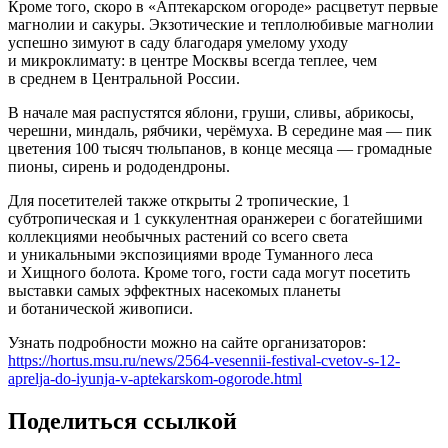
Кроме того, скоро в «Аптекарском огороде» расцветут первые
магнолии и сакуры. Экзотические и теплолюбивые магнолии
успешно зимуют в саду благодаря умелому уходу
и микроклимату: в центре Москвы всегда теплее, чем
в среднем в Центральной России.
В начале мая распустятся яблони, груши, сливы, абрикосы,
черешни, миндаль, рябчики, черёмуха. В середине мая — пик
цветения 100 тысяч тюльпанов, в конце месяца — громадные
пионы, сирень и рододендроны.
Для посетителей также открыты 2 тропические, 1
субтропическая и 1 суккулентная оранжереи с богатейшими
коллекциями необычных растений со всего света
и уникальными экспозициями вроде Туманного леса
и Хищного болота. Кроме того, гости сада могут посетить
выставки самых эффектных насекомых планеты
и ботанической живописи.
Узнать подробности можно на сайте организаторов:
https://hortus.msu.ru/news/2564-vesennii-festival-cvetov-s-12-
aprelja-do-iyunja-v-aptekarskom-ogorode.html
Поделиться ссылкой