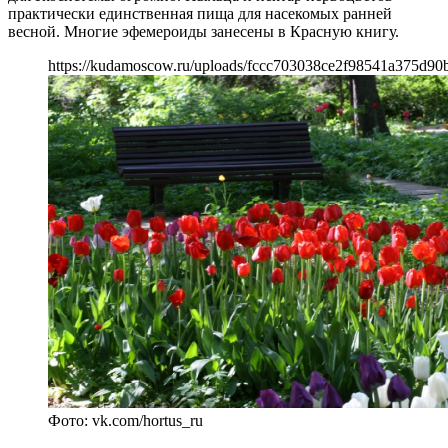
практически единственная пища для насекомых ранней
весной. Многие эфемероиды занесены в Красную книгу.
https://kudamoscow.ru/uploads/fccc703038ce2f98541a375d90
Фото: vk.com/hortus_ru