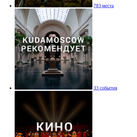
783 места
33 события