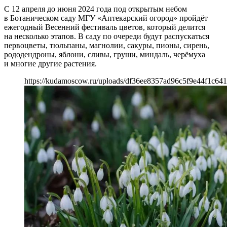
С 12 апреля до июня 2024 года под открытым небом
в Ботаническом саду МГУ «Аптекарский огород» пройдёт
ежегодный Весенний фестиваль цветов, который делится
на несколько этапов. В саду по очереди будут распускаться
первоцветы, тюльпаны, магнолии, сакуры, пионы, сирень,
рододендроны, яблони, сливы, груши, миндаль, черёмуха
и многие другие растения.
https://kudamoscow.ru/uploads/df36ee8357ad96c5f9e44f1c641