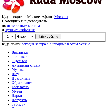
Куда сходить в Москве. Афиша
Москвы
Помощник и путеводитель
по
интересным местам
и
лучшим событиям
Куда пойти
сегодня
завтра
в выходные
в этом месяце
Выставки
Фестивали
С детьми
Активный отдых
Музыка
Шоу
Праздники
Образование
Бесплатно
Музеи
Парки
Погулять
Туристу