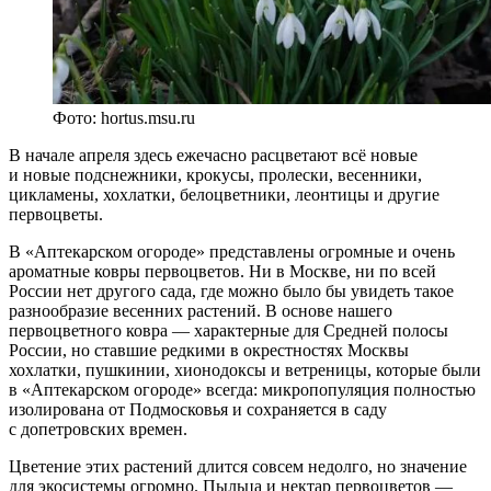
Фото: hortus.msu.ru
В начале апреля здесь ежечасно расцветают всё новые
и новые подснежники, крокусы, пролески, весенники,
цикламены, хохлатки, белоцветники, леонтицы и другие
первоцветы.
В «Аптекарском огороде» представлены огромные и очень
ароматные ковры первоцветов. Ни в Москве, ни по всей
России нет другого сада, где можно было бы увидеть такое
разнообразие весенних растений. В основе нашего
первоцветного ковра — характерные для Средней полосы
России, но ставшие редкими в окрестностях Москвы
хохлатки, пушкинии, хионодоксы и ветреницы, которые были
в «Аптекарском огороде» всегда: микропопуляция полностью
изолирована от Подмосковья и сохраняется в саду
с допетровских времен.
Цветение этих растений длится совсем недолго, но значение
для экосистемы огромно. Пыльца и нектар первоцветов —