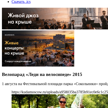
Скачать .ics
Велопарад «Леди на велосипеде» 2015
1 августа на Фестивальной площади парка «Сокольники» пройд
https://kudamoscow.ru/uploads/a958035ba3785b91ec0e6c1c2