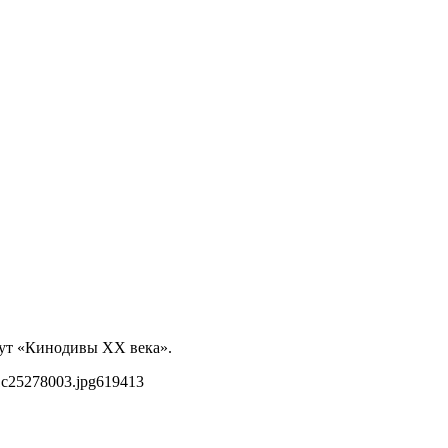
анут «Кинодивы ХХ века».
1c25278003.jpg
619
413