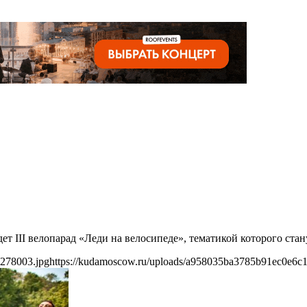
ет III велопарад «Леди на велосипеде», тематикой которого ст
5278003.jpg
https://kudamoscow.ru/uploads/a958035ba3785b91ec0e6c