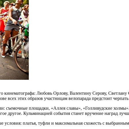
го кинематографа: Любовь Орлову, Валентину Серову, Светлану
ве всех этих образов участницам велопарада предстоит черпать
и: съемочные площадки, «Аллея славы», «Голливудские холмы». 
огое другое. Кульминацией события станет вручение наград луч
е условия: платья, туфли и максимальная схожесть с выбранным