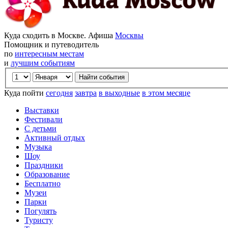
Куда сходить в Москве. Афиша
Москвы
Помощник и путеводитель
по
интересным местам
и
лучшим событиям
Куда пойти
сегодня
завтра
в выходные
в этом месяце
Выставки
Фестивали
С детьми
Активный отдых
Музыка
Шоу
Праздники
Образование
Бесплатно
Музеи
Парки
Погулять
Туристу