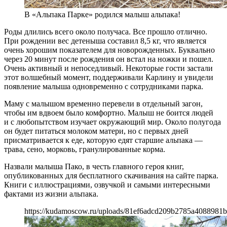
В «Альпака Парке» родился малыш альпака!
Роды длились всего около получаса. Все прошло отлично.
При рождении вес детеныша составил 8,5 кг, что является
очень хорошим показателем для новорожденных. Буквально
через 20 минут после рождения он встал на ножки и пошел.
Очень активный и непоседливый. Некоторые гости застали
этот волшебный момент, поддерживали Карлину и увидели
появление малыша одновременно с сотрудниками парка.
Маму с малышом временно перевели в отдельный загон,
чтобы им вдвоем было комфортно. Малыш не боится людей
и с любопытством изучает окружающий мир. Около полугода
он будет питаться молоком матери, но с первых дней
присматривается к еде, которую едят старшие альпака —
трава, сено, морковь, гранулированные корма.
Назвали малыша Пако, в честь главного героя книг,
опубликованных для бесплатного скачивания на сайте парка.
Книги с иллюстрациями, озвучкой и самыми интересными
фактами из жизни альпака.
https://kudamoscow.ru/uploads/81ef6adcd209b2785a4088981b