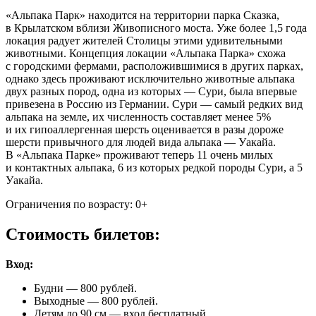
«Альпака Парк» находится на территории парка Сказка,
в Крылатском вблизи Живописного моста. Уже более 1,5 года
локация радует жителей Столицы этими удивительными
животными. Концепция локации «Альпака Парка» схожа
с городскими фермами, расположившимися в других парках,
однако здесь проживают исключительно животные альпака
двух разных пород, одна из которых — Сури, была впервые
привезена в Россию из Германии. Сури — самый редких вид
альпака на земле, их численность составляет менее 5%
и их гипоаллергенная шерсть оценивается в разы дороже
шерсти привычного для людей вида альпака — Уакайа.
В «Альпака Парке» проживают теперь 11 очень милых
и контактных альпака, 6 из которых редкой породы Сури, а 5
Уакайа.
Ограничения по возрасту: 0+
Стоимость билетов:
Вход:
Будни — 800 рублей.
Выходные — 800 рублей.
Детям до 90 см — вход бесплатный.