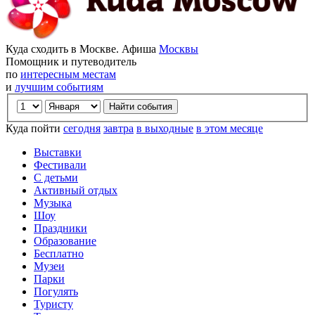
Куда сходить в Москве. Афиша
Москвы
Помощник и путеводитель
по
интересным местам
и
лучшим событиям
Куда пойти
сегодня
завтра
в выходные
в этом месяце
Выставки
Фестивали
С детьми
Активный отдых
Музыка
Шоу
Праздники
Образование
Бесплатно
Музеи
Парки
Погулять
Туристу