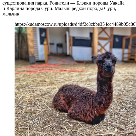
существования парка. Родители — Блэкки породы Уакайа
и Карлина порода Сури. Малыш редкой породы Сури,
мальчик.
https://kudamoscow.ru/uploads/d4df2c8cbbe354cc4489b05c86