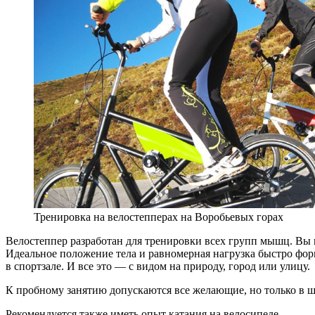
Тренировка на велостепперах на Воробьевых горах
Велостеппер разработан для тренировки всех групп мышц. Вы п
Идеальное положение тела и равномерная нагрузка быстро фо
в спортзале. И все это — с видом на природу, город или улицу.
К пробному занятию допускаются все желающие, но только в шл
Рекомендуется также иметь опыт катания на велосипеде.