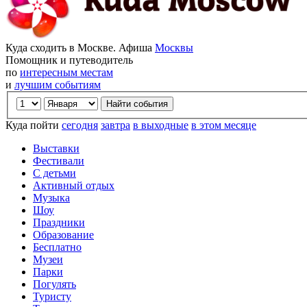
Куда сходить в Москве. Афиша
Москвы
Помощник и путеводитель
по
интересным местам
и
лучшим событиям
Куда пойти
сегодня
завтра
в выходные
в этом месяце
Выставки
Фестивали
С детьми
Активный отдых
Музыка
Шоу
Праздники
Образование
Бесплатно
Музеи
Парки
Погулять
Туристу