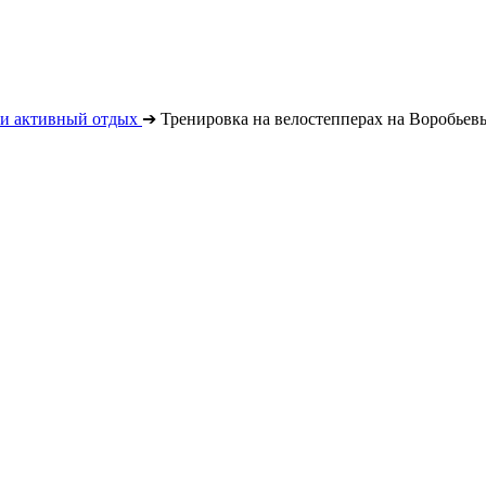
 и активный отдых
➔
Тренировка на велостепперах на Воробьев