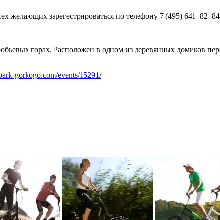
сех желающих зарегестрироваться по телефону 7 (495) 641–82–84
оробьевых горах. Расположен в одном из деревянных домиков пе
park-gorkogo.com/events/15291/