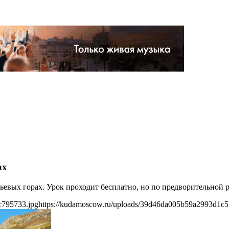
ах
ьевых горах. Урок проходит бесплатно, но по предворительной 
c795733.jpg
https://kudamoscow.ru/uploads/39d46da005b59a2993d1c