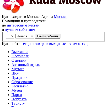
Куда сходить в Москве. Афиша
Москвы
Помощник и путеводитель
по
интересным местам
и
лучшим событиям
Куда пойти
сегодня
завтра
в выходные
в этом месяце
Выставки
Фестивали
С детьми
Активный отдых
Музыка
Шоу
Праздники
Образование
Бесплатно
Музеи
Парки
Погулять
Туристу