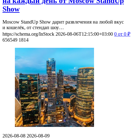
на каждый день от Moscow StandUp
Show
Moscow StandUp Show дарит развлечения на любой вкус
и кошелёк, от стендап шоу…
https://schema.org/InStock
2026-08-06T12:15:00+03:00
0
от 0
₽
656549
1814
2026-08-08
2026-08-09