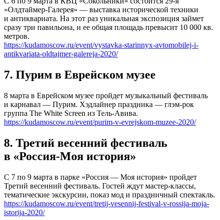
С 6 по 9 марта в КВЦ «Сокольники» состоится 29-я
«Олдтаймер-Галерея» — выставка исторической техники
и антиквариата. На этот раз уникальная экспозиция займет
сразу три павильона, и ее общая площадь превысит 10 000 кв.
метров.
https://kudamoscow.ru/event/vystavka-starinnyx-avtomobilej-i-
antikvariata-oldtajmer-galereja-2020/
7. Пурим в Еврейском музее
8 марта в Еврейском музее пройдет музыкальный фестиваль
и карнавал — Пурим. Хэдлайнер праздника — глэм-рок
группа The White Screen из Тель-Авива.
https://kudamoscow.ru/event/purim-v-evrejskom-muzee-2020/
8. Третий весенний фестиваль
в «Россия-Моя история»
С 7 по 9 марта в парке «Россия — Моя история» пройдет
Третий весенний фестиваль. Гостей ждут мастер-классы,
тематические экскурсии, показ мод и праздничный спектакль.
https://kudamoscow.ru/event/tretij-vesennij-festival-v-rossija-moja-
istorija-2020/