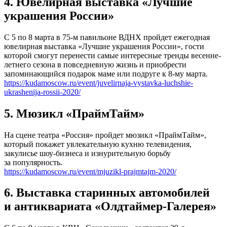
4. Ювелирная выставка «Лучшие
украшения России»
С 5 по 8 марта в 75-м павильоне ВДНХ пройдет ежегодная
ювелирная выставка «Лучшие украшения России», гости
которой смогут перенести самые интересные тренды весенне-
летнего сезона в повседневную жизнь и приобрести
запоминающийся подарок маме или подруге к 8-му марта.
https://kudamoscow.ru/event/juvelirnaja-vystavka-luchshie-
ukrashenija-rossii-2020/
5. Мюзикл «ПраймТайм»
На сцене театра «Россия» пройдет мюзикл «ПраймТайм»,
который покажет увлекательную кухню телевидения,
закулисье шоу-бизнеса и изнурительную борьбу
за популярность.
https://kudamoscow.ru/event/mjuzikl-prajmtajm-2020/
6. Выставка старинных автомобилей
и антиквариата «Олдтаймер-Галерея»