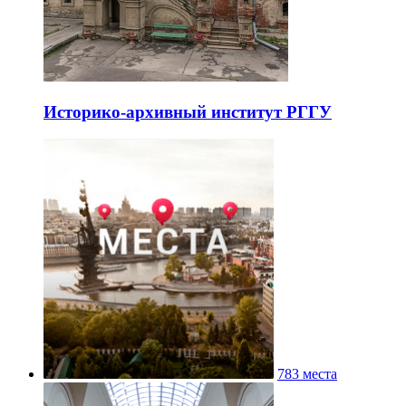
Историко-архивный институт РГГУ
783 места