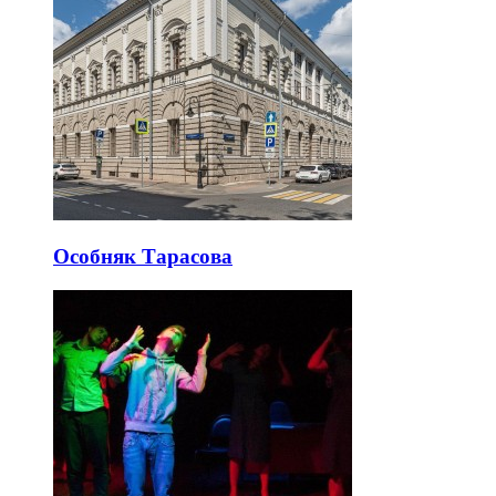
Особняк Тарасова