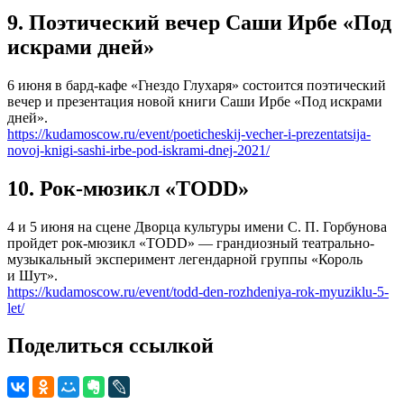
9. Поэтический вечер Саши Ирбе «Под
искрами дней»
6 июня в бард-кафе «Гнездо Глухаря» состоится поэтический
вечер и презентация новой книги Саши Ирбе «Под искрами
дней».
https://kudamoscow.ru/event/poeticheskij-vecher-i-prezentatsija-
novoj-knigi-sashi-irbe-pod-iskrami-dnej-2021/
10. Рок-мюзикл «TODD»
4 и 5 июня на сцене Дворца культуры имени С. П. Горбунова
пройдет рок-мюзикл «TODD» — грандиозный театрально-
музыкальный эксперимент легендарной группы «Король
и Шут».
https://kudamoscow.ru/event/todd-den-rozhdeniya-rok-myuziklu-5-
let/
Поделиться ссылкой