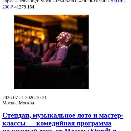
https://schema.org/InStock
2026-08-06T14:30:00+03:00
1200
от 1
200
₽
41278
154
2026-07-21
2026-10-21
Москва
Москва
Стендап, музыкальное лото и мастер-
классы — комедийная программа
на каждый день от Moscow StandUp