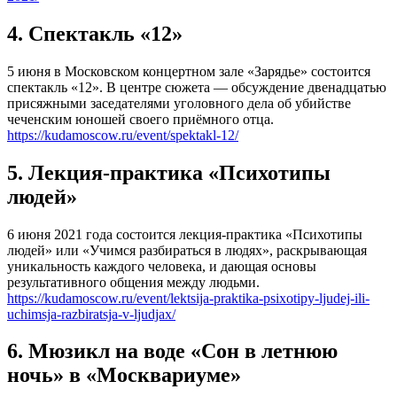
4. Спектакль «12»
5 июня в Московском концертном зале «Зарядье» состоится
спектакль «12». В центре сюжета — обсуждение двенадцатью
присяжными заседателями уголовного дела об убийстве
чеченским юношей своего приёмного отца.
https://kudamoscow.ru/event/spektakl-12/
5. Лекция-практика «Психотипы
людей»
6 июня 2021 года состоится лекция-практика «Психотипы
людей» или «Учимся разбираться в людях», раскрывающая
уникальность каждого человека, и дающая основы
результативного общения между людьми.
https://kudamoscow.ru/event/lektsija-praktika-psixotipy-ljudej-ili-
uchimsja-razbiratsja-v-ljudjax/
6. Мюзикл на воде «Сон в летнюю
ночь» в «Москвариуме»