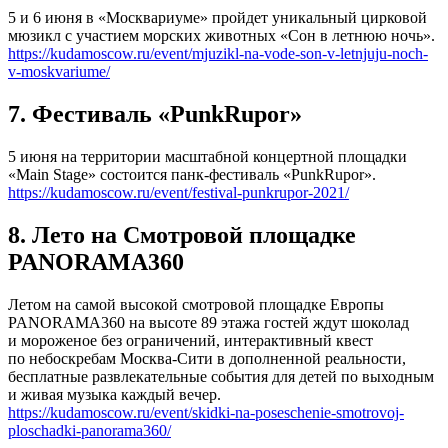
5 и 6 июня в «Москвариуме» пройдет уникальный цирковой
мюзикл с участием морских животных «Сон в летнюю ночь».
https://kudamoscow.ru/event/mjuzikl-na-vode-son-v-letnjuju-noch-
v-moskvariume/
7. Фестиваль «PunkRupor»
5 июня на территории масштабной концертной площадки
«Main Stage» состоится панк-фестиваль «PunkRupor».
https://kudamoscow.ru/event/festival-punkrupor-2021/
8. Лето на Смотровой площадке
PANORAMA360
Летом на самой высокой смотровой площадке Европы
PANORAMA360 на высоте 89 этажа гостей ждут шоколад
и мороженое без ограничений, интерактивный квест
по небоскребам Москва-Сити в дополненной реальности,
бесплатные развлекательные события для детей по выходным
и живая музыка каждый вечер.
https://kudamoscow.ru/event/skidki-na-poseschenie-smotrovoj-
ploschadki-panorama360/