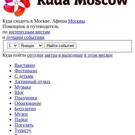
Куда сходить в Москве. Афиша
Москвы
Помощник и путеводитель
по
интересным местам
и
лучшим событиям
Куда пойти
сегодня
завтра
в выходные
в этом месяце
Выставки
Фестивали
С детьми
Активный отдых
Музыка
Шоу
Праздники
Образование
Бесплатно
Музеи
Парки
Погулять
Туристу