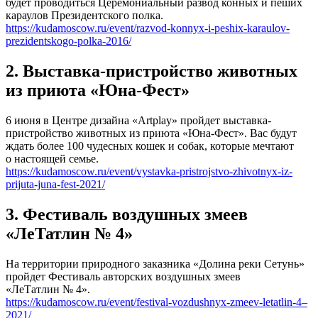
будет проводиться Церемониальный развод конных и пеших
караулов Президентского полка.
https://kudamoscow.ru/event/razvod-konnyx-i-peshix-karaulov-
prezidentskogo-polka-2016/
2. Выставка-пристройство животных
из приюта «Юна-Фест»
6 июня в Центре дизайна «Artplay» пройдет выставка-
пристройство животных из приюта «Юна-Фест». Вас будут
ждать более 100 чудесных кошек и собак, которые мечтают
о настоящей семье.
https://kudamoscow.ru/event/vystavka-pristrojstvo-zhivotnyx-iz-
prijuta-juna-fest-2021/
3. Фестиваль воздушных змеев
«ЛеТатлин № 4»
На территории природного заказника «Долина реки Сетунь»
пройдет Фестиваль авторских воздушных змеев
«ЛеТатлин № 4».
https://kudamoscow.ru/event/festival-vozdushnyx-zmeev-letatlin-4–
2021/