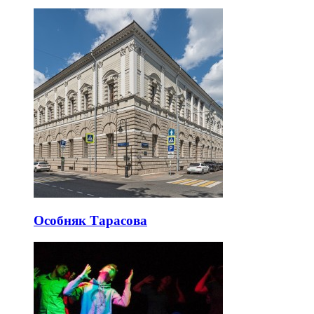
Особняк Тарасова