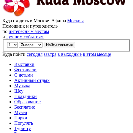
Куда сходить в Москве. Афиша
Москвы
Помощник и путеводитель
по
интересным местам
и
лучшим событиям
Куда пойти
сегодня
завтра
в выходные
в этом месяце
Выставки
Фестивали
С детьми
Активный отдых
Музыка
Шоу
Праздники
Образование
Бесплатно
Музеи
Парки
Погулять
Туристу