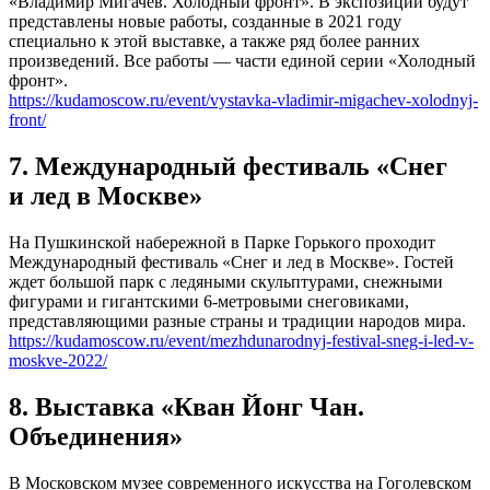
«Владимир Мигачёв. Холодный фронт». В экспозиции будут
представлены новые работы, созданные в 2021 году
специально к этой выставке, а также ряд более ранних
произведений. Все работы — части единой серии «Холодный
фронт».
https://kudamoscow.ru/event/vystavka-vladimir-migachev-xolodnyj-
front/
7. Международный фестиваль «Снег
и лед в Москве»
На Пушкинской набережной в Парке Горького проходит
Международный фестиваль «Снег и лед в Москве». Гостей
ждет большой парк с ледяными скульптурами, снежными
фигурами и гигантскими 6-метровыми снеговиками,
представляющими разные страны и традиции народов мира.
https://kudamoscow.ru/event/mezhdunarodnyj-festival-sneg-i-led-v-
moskve-2022/
8. Выставка «Кван Йонг Чан.
Объединения»
В Московском музее современного искусства на Гоголевском