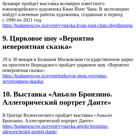
бульваре пройдет выставка всемирно известного
южнокорейского художника Кван Йонг Чана. В экспозицию
войдут ключевые работы художника, созданные в период
с 1990 по 2021 год.
https://kudamoscow.ru/event/vystavka-kvan-jong-chan-objedinenija/
9. Цирковое шоу «Вероятно
невероятная сказка»
29 и 30 января в Большом Московском государственном цирке
на проспекте Вернадского пройдет цирковое шоу «Вероятно
невероятная сказка».
https://kudamoscow.ru/event/tsirkovoe-shou-verojatno-
neverojatnaja-skazka/
10. Выставка «Аньоло Бронзино.
Аллегорический портрет Данте»
В Центре Вознесенского пройдет выставка «Аньоло
Бронзино. Аллегорический портрет Данте».
https://kudamoscow.ru/event/vystavka-anjolo-bronzino-
allegoricheskij-portret-dante/