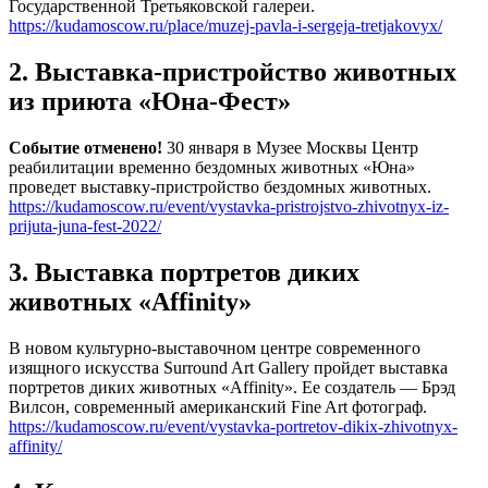
Государственной Третьяковской галереи.
https://kudamoscow.ru/place/muzej-pavla-i-sergeja-tretjakovyx/
2. Выставка-пристройство животных
из приюта «Юна-Фест»
Событие отменено!
30 января в Музее Москвы Центр
реабилитации временно бездомных животных «Юна»
проведет выставку-пристройство бездомных животных.
https://kudamoscow.ru/event/vystavka-pristrojstvo-zhivotnyx-iz-
prijuta-juna-fest-2022/
3. Выставка портретов диких
животных «Affinity»
В новом культурно-выставочном центре современного
изящного искусства Surround Art Gallery пройдет выставка
портретов диких животных «Affinity». Ее создатель — Брэд
Вилсон, современный американский Fine Art фотограф.
https://kudamoscow.ru/event/vystavka-portretov-dikix-zhivotnyx-
affinity/