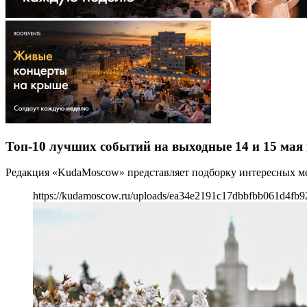
Топ-10 лучших событий на выходные 14 и 15 мая 
Редакция «KudaMoscow» представляет подборку интересных мер
https://kudamoscow.ru/uploads/ea34e2191c17dbbfbb061d4fb9