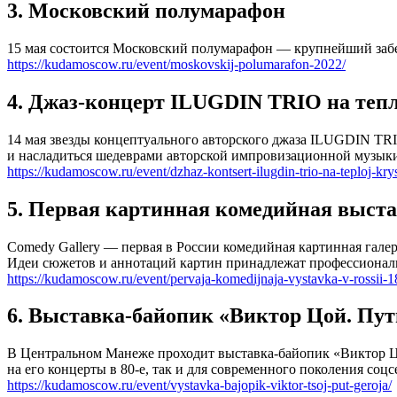
3. Московский полумарафон
15 мая состоится Московский полумарафон — крупнейший забег
https://kudamoscow.ru/event/moskovskij-polumarafon-2022/
4. Джаз-концерт ILUGDIN TRIO на теп
14 мая звезды концептуального авторского джаза ILUGDIN TRI
и насладиться шедеврами авторской импровизационной музык
https://kudamoscow.ru/event/dzhaz-kontsert-ilugdin-trio-na-teploj-kr
5. Первая картинная комедийная выста
Comedy Gallery — первая в России комедийная картинная гал
Идеи сюжетов и аннотаций картин принадлежат профессиональ
https://kudamoscow.ru/event/pervaja-komedijnaja-vystavka-v-rossii-1
6. Выставка-байопик «Виктор Цой. Пут
В Центральном Манеже проходит выставка-байопик «Виктор Цой
на его концерты в 80-е, так и для современного поколения соц
https://kudamoscow.ru/event/vystavka-bajopik-viktor-tsoj-put-geroja/