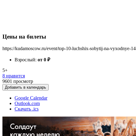
Цены на билеты
https://kudamoscow.ru/event/top-10-luchshix-sobytij-na-vyxodnye-1
Взрослый:
от 0
₽
5+
8 нравится
9601
просмотр
Добавить в календарь
Google Calendar
Outlook.com
Скачать .ics