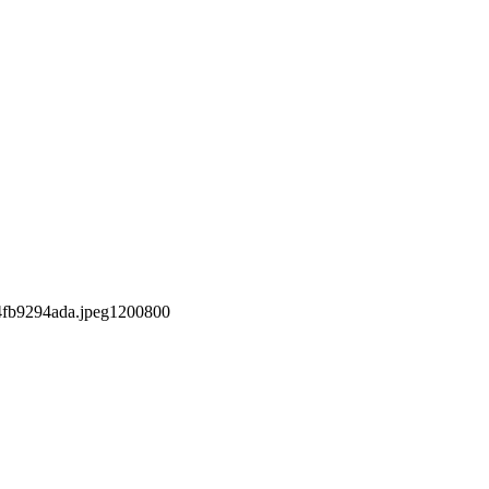
4fb9294ada.jpeg
1200
800