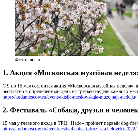
Фото: mos.ru
1. Акция «Московская музейная неделя
С 9 по 15 мая состоится акция «Московская музейная неделя»,
бесплатно в определенный день на третьей неделе каждого мес
https://kudamoscow.ru/event/aktsija-moskovskaja-muzejnaja-nedelja/
2. Фестиваль «Собаки, друзья и челове
15 мая у главного входа в ТРЦ «Небо» пройдет первый dog-fri
https://kudamoscow.ru/event/festival-sobaki-druzja-i-cheloveki-2022/