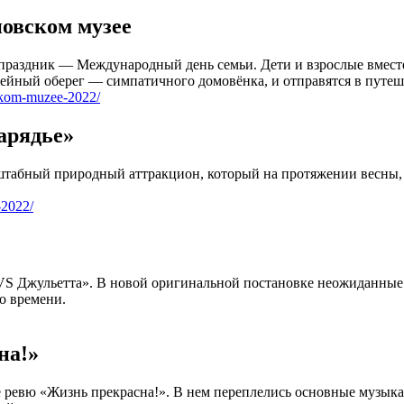
овском музее
праздник — Международный день семьи. Дети и взрослые вместе 
ейный оберег — симпатичного домовёнка, и отправятся в путеш
skom-muzee-2022/
арядье»
табный природный аттракцион, который на протяжении весны, л
-2022/
 VS Джульетта». В новой оригинальной постановке неожиданные
о времени.
на!»
е ревю «Жизнь прекрасна!». В нем переплелись основные музыка