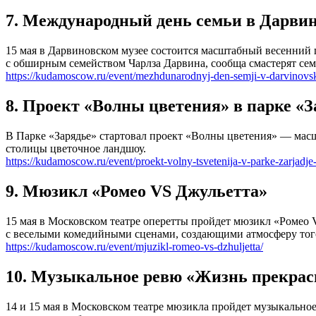
7. Международный день семьи в Дарвин
15 мая в Дарвиновском музее состоится масштабный весенний 
с обширным семейством Чарлза Дарвина, сообща смастерят сем
https://kudamoscow.ru/event/mezhdunarodnyj-den-semji-v-darvinov
8. Проект «Волны цветения» в парке «З
В Парке «Зарядье» стартовал проект «Волны цветения» — масш
столицы цветочное ландшоу.
https://kudamoscow.ru/event/proekt-volny-tsvetenija-v-parke-zarjadje
9. Мюзикл «Ромео VS Джульетта»
15 мая в Московском театре оперетты пройдет мюзикл «Ромео
с веселыми комедийными сценами, создающими атмосферу тог
https://kudamoscow.ru/event/mjuzikl-romeo-vs-dzhuljetta/
10. Музыкальное ревю «Жизнь прекрас
14 и 15 мая в Московском театре мюзикла пройдет музыкально