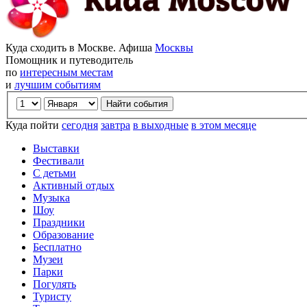
Куда сходить в Москве. Афиша
Москвы
Помощник и путеводитель
по
интересным местам
и
лучшим событиям
Куда пойти
сегодня
завтра
в выходные
в этом месяце
Выставки
Фестивали
С детьми
Активный отдых
Музыка
Шоу
Праздники
Образование
Бесплатно
Музеи
Парки
Погулять
Туристу