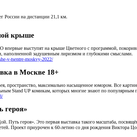
 России на дистанции 21,1 км.
лой крыше
O впервые выступят на крыше Цветного с программой, покоривш
и, наполненной задушевным лиризмом и глубокими смыслами.
yshe-v-tsentre-moskvy-2022/
вка в Москве 18+
ерея, пространство, максимально насыщенное юмором. Все карт
ным Stand UP комикам, которых многие знают по популярным п
8/
ь героя»
. Путь героя». Это первая выставка такого масштаба, посвящён
сетей. Проект приурочен к 60-летию со дня рождения Виктора Цо