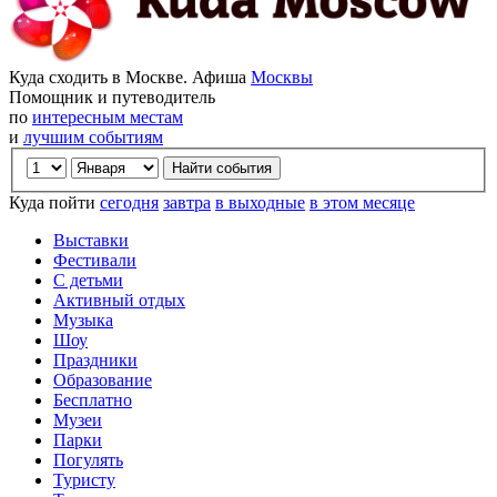
Куда сходить в Москве. Афиша
Москвы
Помощник и путеводитель
по
интересным местам
и
лучшим событиям
Куда пойти
сегодня
завтра
в выходные
в этом месяце
Выставки
Фестивали
С детьми
Активный отдых
Музыка
Шоу
Праздники
Образование
Бесплатно
Музеи
Парки
Погулять
Туристу