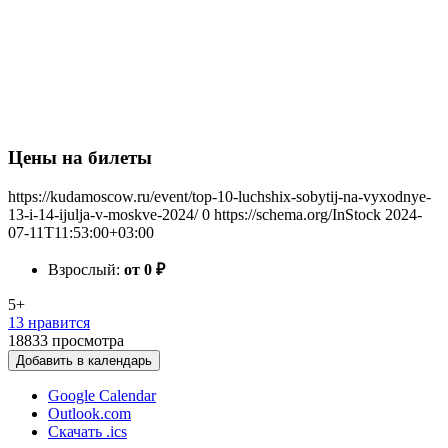
Цены на билеты
https://kudamoscow.ru/event/top-10-luchshix-sobytij-na-vyxodnye-
13-i-14-ijulja-v-moskve-2024/
0
https://schema.org/InStock
2024-
07-11T11:53:00+03:00
Взрослый:
от 0
₽
5+
13 нравится
18833
просмотра
Добавить в календарь
Google Calendar
Outlook.com
Скачать .ics