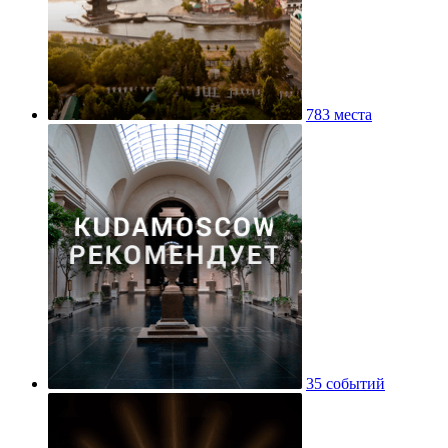
783 места
35 событий