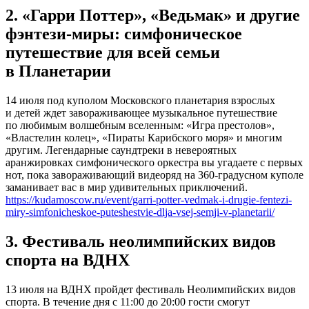
2. «Гарри Поттер», «Ведьмак» и другие
фэнтези-миры: симфоническое
путешествие для всей семьи
в Планетарии
14 июля под куполом Московского планетария взрослых
и детей ждет завораживающее музыкальное путешествие
по любимым волшебным вселенным: «Игра престолов»,
«Властелин колец», «Пираты Карибского моря» и многим
другим. Легендарные саундтреки в невероятных
аранжировках симфонического оркестра вы угадаете с первых
нот, пока завораживающий видеоряд на 360-градусном куполе
заманивает вас в мир удивительных приключений.
https://kudamoscow.ru/event/garri-potter-vedmak-i-drugie-fentezi-
miry-simfonicheskoe-puteshestvie-dlja-vsej-semji-v-planetarii/
3. Фестиваль неолимпийских видов
спорта на ВДНХ
13 июля на ВДНХ пройдет фестиваль Неолимпийских видов
спорта. В течение дня с 11:00 до 20:00 гости смогут