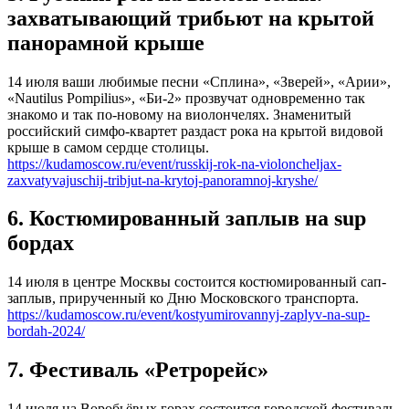
захватывающий трибьют на крытой
панорамной крыше
14 июля ваши любимые песни «Сплина», «Зверей», «Арии»,
«Nautilus Pompilius», «Би-2» прозвучат одновременно так
знакомо и так по-новому на виолончелях. Знаменитый
российский симфо-квартет раздаст рока на крытой видовой
крыше в самом сердце столицы.
https://kudamoscow.ru/event/russkij-rok-na-violoncheljax-
zaxvatyvajuschij-tribjut-na-krytoj-panoramnoj-kryshe/
6. Костюмированный заплыв на sup
бордах
14 июля в центре Москвы состоится костюмированный сап-
заплыв, прирученный ко Дню Московского транспорта.
https://kudamoscow.ru/event/kostyumirovannyj-zaplyv-na-sup-
bordah-2024/
7. Фестиваль «Ретрорейс»
14 июля на Воробьёвых горах состоится городской фестиваль