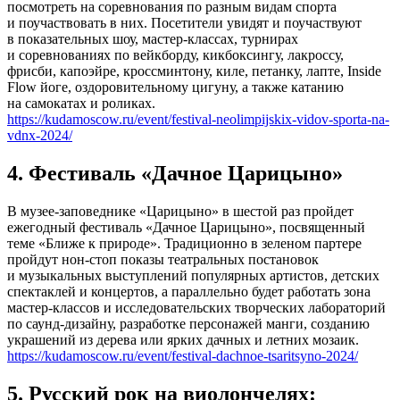
посмотреть на соревнования по разным видам спорта
и поучаствовать в них. Посетители увидят и поучаствуют
в показательных шоу, мастер-классах, турнирах
и соревнованиях по вейкборду, кикбоксингу, лакроссу,
фрисби, капоэйре, кроссминтону, киле, петанку, лапте, Inside
Flow йоге, оздоровительному цигуну, а также катанию
на самокатах и роликах.
https://kudamoscow.ru/event/festival-neolimpijskix-vidov-sporta-na-
vdnx-2024/
4. Фестиваль «Дачное Царицыно»
В музее-заповеднике «Царицыно» в шестой раз пройдет
ежегодный фестиваль «Дачное Царицыно», посвященный
теме «Ближе к природе». Традиционно в зеленом партере
пройдут нон-стоп показы театральных постановок
и музыкальных выступлений популярных артистов, детских
спектаклей и концертов, а параллельно будет работать зона
мастер-классов и исследовательских творческих лабораторий
по саунд-дизайну, разработке персонажей манги, созданию
украшений из дерева или ярких дачных и летних мозаик.
https://kudamoscow.ru/event/festival-dachnoe-tsaritsyno-2024/
5. Русский рок на виолончелях: