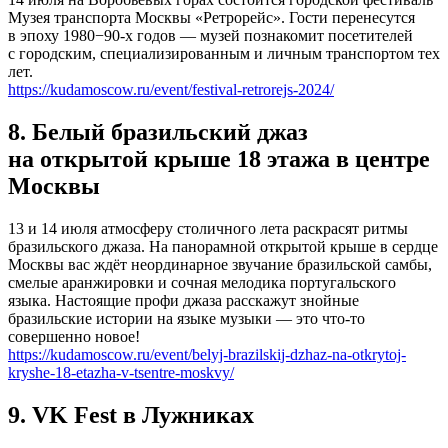
Музея транспорта Москвы «Ретрорейс». Гости перенесутся
в эпоху 1980−90-х годов — музей познакомит посетителей
с городским, специализированным и личным транспортом тех
лет.
https://kudamoscow.ru/event/festival-retrorejs-2024/
8. Белый бразильский джаз
на открытой крыше 18 этажа в центре
Москвы
13 и 14 июля атмосферу столичного лета раскрасят ритмы
бразильского джаза. На панорамной открытой крыше в сердце
Москвы вас ждёт неординарное звучание бразильской самбы,
смелые аранжировки и сочная мелодика португальского
языка. Настоящие профи джаза расскажут знойные
бразильские истории на языке музыки — это что-то
совершенно новое!
https://kudamoscow.ru/event/belyj-brazilskij-dzhaz-na-otkrytoj-
kryshe-18-etazha-v-tsentre-moskvy/
9. VK Fest в Лужниках