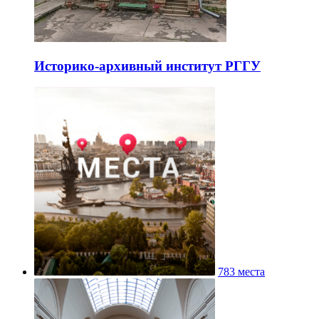
Историко-архивный институт РГГУ
783 места