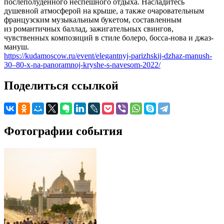
послеполуденного неспешного отдыха. Насладитесь
душевной атмосферой на крыше, а также очаровательным
французским музыкальным букетом, составленным
из романтичных баллад, зажигательных свингов,
чувственных композиций в стиле болеро, босса-нова и джаз-
мануш.
https://kudamoscow.ru/event/elegantnyj-parizhskij-dzhaz-manush-
30–80-x-na-panoramnoj-kryshe-s-navesom-2022/
Поделиться ссылкой
Фотографии события