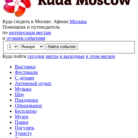
Куда сходить в Москве. Афиша
Москвы
Помощник и путеводитель
по
интересным местам
и
лучшим событиям
Куда пойти
сегодня
завтра
в выходные
в этом месяце
Выставки
Фестивали
С детьми
Активный отдых
Музыка
Шоу
Праздники
Образование
Бесплатно
Музеи
Парки
Погулять
Туристу