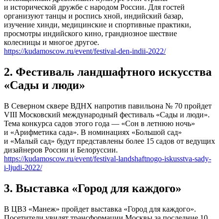
и исторической дружбе с народом России. Для гостей
организуют танцы и роспись хной, индийский базар,
изучение хинди, медицинские и спортивные практики,
просмотры индийского кино, грандиозное шествие
колесницы и многое другое.
https://kudamoscow.ru/event/festival-den-indii-2022/
2. Фестиваль ландшафтного искусства
«Сады и люди»
В Северном сквере ВДНХ напротив павильона № 70 пройдет
VIII Московский международный фестиваль «Сады и люди».
Тема конкурса садов этого года — «Сон в летнюю ночь»
и «Арифметика сада». В номинациях «Большой сад»
и «Малый сад» будут представлены более 15 садов от ведущих
дизайнеров России и Белоруссии.
https://kudamoscow.ru/event/festival-landshaftnogo-iskusstva-sady-
i-ljudi-2022/
3. Выставка «Город для каждого»
В ЦВЗ «Манеж» пройдет выставка «Город для каждого».
Посетители увидят трансформации Москвы за последние 10