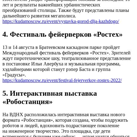
лет и результаты важнейших урбанистических
преобразований столицы. Также будут представлены планы
дальнейшего развития мегаполиса.
https://kudamoscow.ru/event/vystavka-gorod-dlja-kazhdogo/
4. Фестиваль фейерверков «Ростех»
13 и 14 августа в Братеевском каскадном парке пройдет
Международный фестиваль фейерверков «Ростех». Зрителей
ждут пиротехническое шоу, театрализованное представление
в постановке Ильи Авербуха и музыкальная программа,
хэдлайнерами которой станут рэпер Баста и группа
«Градусы».
https://kudamoscow.ru/event/festival-fejerverkov-rostex-2022/
5. Интерактивная выставка
«Робостанция»
На ВДНХ расположилась интерактивная выставка нового
формата «Робостанция», которая создана, чтобы подружить
роботов и людей, вдохновить подрастающее поколение
на инженерное творчество. Это площадка, где дети
встречаются с будущем уже сейчас — играя учатся общаться