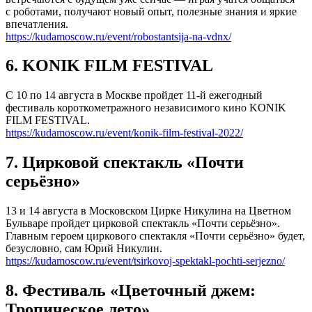
с роботами, получают новый опыт, полезные знания и яркие
впечатления.
https://kudamoscow.ru/event/robostantsija-na-vdnx/
6. KONIK FILM FESTIVAL
С 10 по 14 августа в Москве пройдет 11-й ежегодный
фестиваль короткометражного независимого кино KONIK
FILM FESTIVAL.
https://kudamoscow.ru/event/konik-film-festival-2022/
7. Цирковой спектакль «Почти
серьёзно»
13 и 14 августа в Московском Цирке Никулина на Цветном
Бульваре пройдет цирковой спектакль «Почти серьёзно».
Главным героем циркового спектакля «Почти серьёзно» будет,
безусловно, сам Юрий Никулин.
https://kudamoscow.ru/event/tsirkovoj-spektakl-pochti-serjezno/
8. Фестиваль «Цветочный джем:
Тропическое лето»