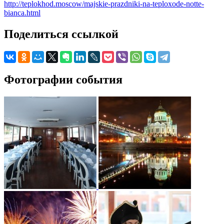
http://teplokhod.moscow/majskie-prazdniki-na-teploxode-notte-
bianca.html
Поделиться ссылкой
Фотографии события