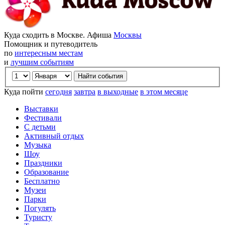
Куда сходить в Москве. Афиша
Москвы
Помощник и путеводитель
по
интересным местам
и
лучшим событиям
Куда пойти
сегодня
завтра
в выходные
в этом месяце
Выставки
Фестивали
С детьми
Активный отдых
Музыка
Шоу
Праздники
Образование
Бесплатно
Музеи
Парки
Погулять
Туристу