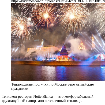
https://kudamoscow.ru/uploads/d9af204cde63897691f0508a9b
Теплоходные прогулки по Москве-реке на майские
праздники
Теплоход-ресторан Notte Bianca — это комфортабельный
двухпалубный панорамно остекленный теплоход.