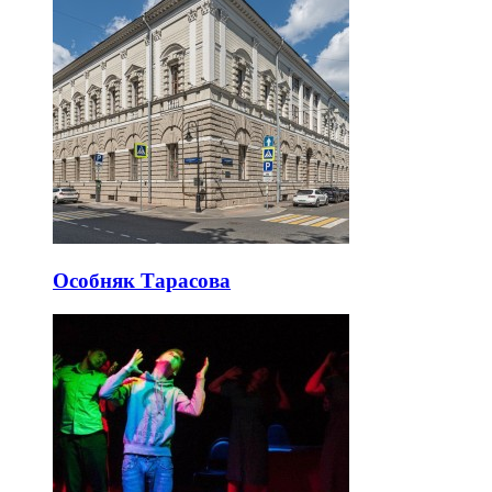
Особняк Тарасова