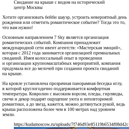
Свидание на крыше с видом на исторический
центр Москвы
Хотите организовать бейби шауэр, устроить невероятный день
рождения или отметить романтическое событие? Тогда это то,
что вам нужно!
Основным направлением 7 Sky является организация
романтических событий. Компания принадлежит
международной сети ивент агентств: «Мастерская эмоций»,
которая с 2012 года занимается организацией премиальных
свиданий. Имея колоссальный опыт в проведении
и организации крупномасштабных мероприятий, компания
продумала все до мелочей при создании проекта свиданий
на крыше.
На кровле установлена прозрачная панорамная беседка иглу,
в которой круглогодично поддерживается комфортная
температура. Ковролин с высоким ворсом, пледы, гирлянды,
свечи и декор подарят ощущение уюта и неповторимой
романтики, а до звезд, кажется, можно дотянуться рукой, ведь
крыша расположена более чем в 100 метрах над уровнем
земли.
https://kudamoscow.ru/uploads/7f746d93e85119b6534f08d42