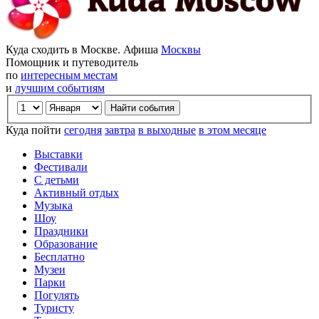
Куда сходить в Москве. Афиша
Москвы
Помощник и путеводитель
по
интересным местам
и
лучшим событиям
Куда пойти
сегодня
завтра
в выходные
в этом месяце
Выставки
Фестивали
С детьми
Активный отдых
Музыка
Шоу
Праздники
Образование
Бесплатно
Музеи
Парки
Погулять
Туристу