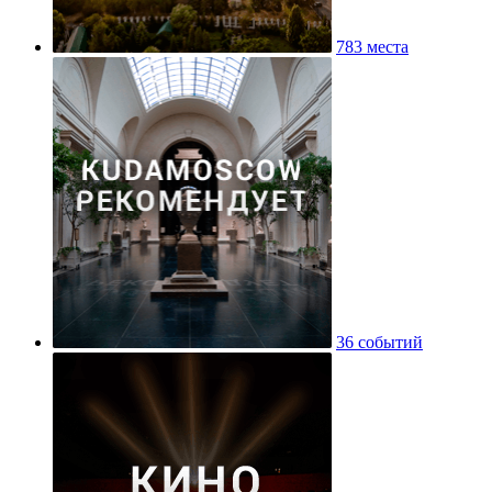
783 места
36 событий