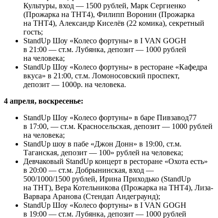
Культуры, вход — 1500 рублей, Марк Сергиенко
(Прожарка на ТНТ4), Филипп Воронин (Прожарка
на ТНТ4), Александр Киселёв (22 комика), секретный
гость;
StandUp Шоу «Колесо фортуны» в I VAN GOGH
в 21:00 — ст.м. Лубянка, депозит — 1000 рублей
на человека;
StandUp Шоу «Колесо фортуны» в ресторане «Кафедра
вкуса» в 21:00, ст.м. Ломоносовский проспект,
депозит — 1000р. на человека.
4 апреля, воскресенье:
StandUp Шоу «Колесо фортуны» в баре Пивзавод77
в 17:00, — ст.м. Красносельская, депозит — 1000 рублей
на человека;
StandUp шоу в пабе «Джон Донн» в 19:00, ст.м.
Таганская, депозит — 100» рублей на человека;
Девчаковый StandUp концерт в ресторане «Охота есть»
в 20:00 — ст.м. Добрынинская, вход —
500/1000/1500 рублей, Ирина Приходько (StandUp
на ТНТ), Вера Котельникова (Прожарка на ТНТ4), Лиза-
Варвара Аранова (Стендап Андеграунд);
StandUp Шоу «Колесо фортуны» в I VAN GOGH
в 19:00 — ст.м. Лубянка, депозит — 1000 рублей