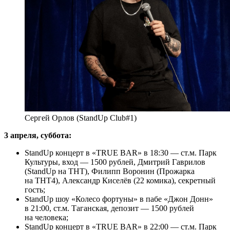
Сергей Орлов (StandUp Club#1)
3 апреля, суббота:
StandUp концерт в «TRUE BAR» в 18:30 — ст.м. Парк
Культуры, вход — 1500 рублей, Дмитрий Гаврилов
(StandUp на ТНТ), Филипп Воронин (Прожарка
на ТНТ4), Александр Киселёв (22 комика), секретный
гость;
StandUp шоу «Колесо фортуны» в пабе «Джон Донн»
в 21:00, ст.м. Таганская, депозит — 1500 рублей
на человека;
StandUp концерт в «TRUE BAR» в 22:00 — ст.м. Парк