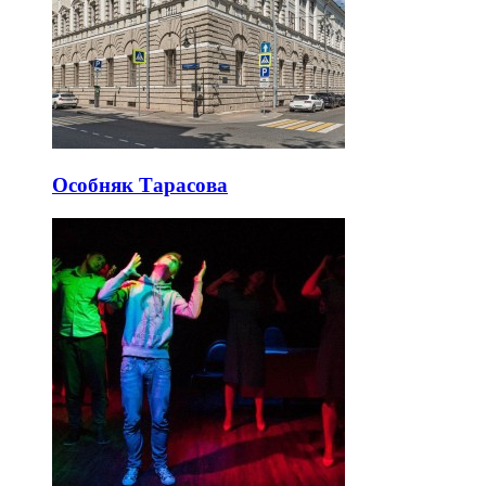
Особняк Тарасова