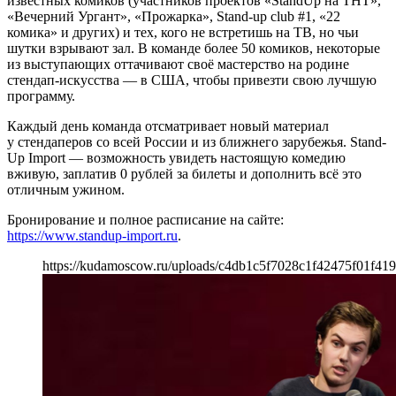
известных комиков (участников проектов «StandUp на ТНТ»,
«Вечерний Ургант», «Прожарка», Stand-up club #1, «22
комика» и других) и тех, кого не встретишь на ТВ, но чьи
шутки взрывают зал. В команде более 50 комиков, некоторые
из выступающих оттачивают своё мастерство на родине
стендап-искусства — в США, чтобы привезти свою лучшую
программу.
Каждый день команда отсматривает новый материал
у стендаперов со всей России и из ближнего зарубежья. Stand-
Up Import — возможность увидеть настоящую комедию
вживую, заплатив 0 рублей за билеты и дополнить всё это
отличным ужином.
Бронирование и полное расписание на сайте:
https://www.standup-import.ru
.
https://kudamoscow.ru/uploads/c4db1c5f7028c1f42475f01f41