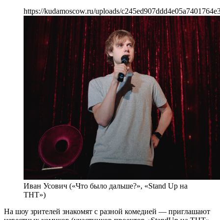
https://kudamoscow.ru/uploads/c245ed907ddd4e05a7401764e3
Иван Усович («Что было дальше?», «Stand Up на
ТНТ»)
На шоу зрителей знакомят с разной комедией — приглашают