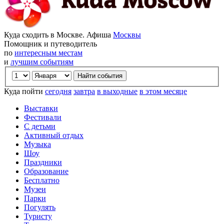
Куда сходить в Москве. Афиша
Москвы
Помощник и путеводитель
по
интересным местам
и
лучшим событиям
Куда пойти
сегодня
завтра
в выходные
в этом месяце
Выставки
Фестивали
С детьми
Активный отдых
Музыка
Шоу
Праздники
Образование
Бесплатно
Музеи
Парки
Погулять
Туристу