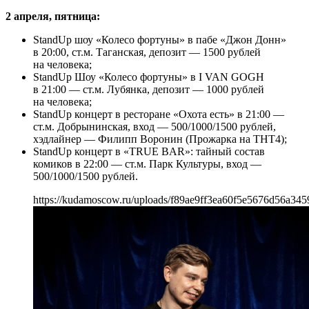
2 апреля, пятница:
StandUp шоу «Колесо фортуны» в пабе «Джон Донн»
в 20:00, ст.м. Таганская, депозит — 1500 рублей
на человека;
StandUp Шоу «Колесо фортуны» в I VAN GOGH
в 21:00 — ст.м. Лубянка, депозит — 1000 рублей
на человека;
StandUp концерт в ресторане «Охота есть» в 21:00 —
ст.м. Добрынинская, вход — 500/1000/1500 рублей,
хэдлайнер — Филипп Воронин (Прожарка на ТНТ4);
StandUp концерт в «TRUE BAR»: тайный состав
комиков в 22:00 — ст.м. Парк Культуры, вход —
500/1000/1500 рублей.
https://kudamoscow.ru/uploads/f89ae9ff3ea60f5e5676d56a345