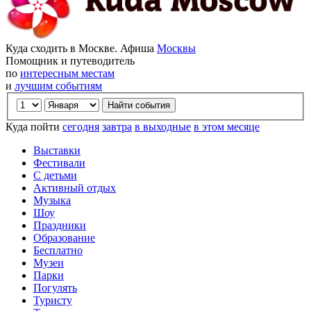
Куда сходить в Москве. Афиша
Москвы
Помощник и путеводитель
по
интересным местам
и
лучшим событиям
Куда пойти
сегодня
завтра
в выходные
в этом месяце
Выставки
Фестивали
С детьми
Активный отдых
Музыка
Шоу
Праздники
Образование
Бесплатно
Музеи
Парки
Погулять
Туристу