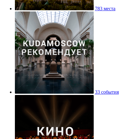
783 места
33 события