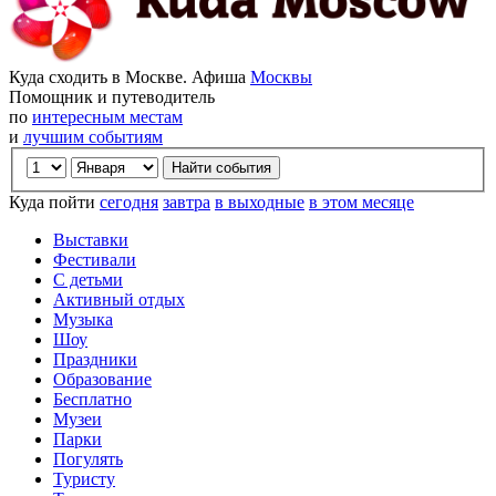
Куда сходить в Москве. Афиша
Москвы
Помощник и путеводитель
по
интересным местам
и
лучшим событиям
Куда пойти
сегодня
завтра
в выходные
в этом месяце
Выставки
Фестивали
С детьми
Активный отдых
Музыка
Шоу
Праздники
Образование
Бесплатно
Музеи
Парки
Погулять
Туристу