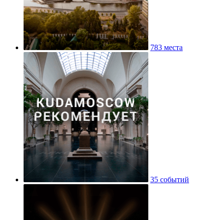
783 места
35 событий