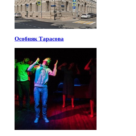
Особняк Тарасова