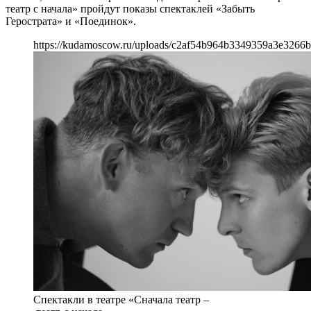
театр с начала» пройдут показы спектаклей «Забыть
Герострата» и «Поединок».
https://kudamoscow.ru/uploads/c2af54b964b3349359a3e3266b
Спектакли в театре «Сначала театр –