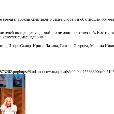
 время глубокий спектакль о семье, любви и об отношениях ме
дителей возвращается домой, но не один, а с невестой. Вот тол
ей кажутся сумасшедшими!
шина, Игорь Скляр, Ирина Лачина, Галина Петрова, Марина Ник
6873262.png
https://kudamoscow.ru/uploads/c9fa0ed75538390bc0a71