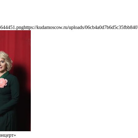
6644451.png
https://kudamoscow.ru/uploads/06cb4a0d7b6d5c35fbb84
онцерт»