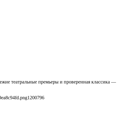
вежие театральные премьеры и проверенная классика —
9ea8c94fd.png
1200
796