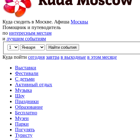
Куда сходить в Москве. Афиша
Москвы
Помощник и путеводитель
по
интересным местам
и
лучшим событиям
Куда пойти
сегодня
завтра
в выходные
в этом месяце
Выставки
Фестивали
С детьми
Активный отдых
Музыка
Шоу
Праздники
Образование
Бесплатно
Музеи
Парки
Погулять
Туристу