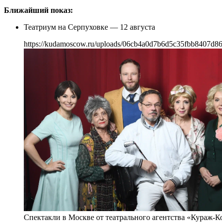
Ближайший показ:
Театриум на Серпуховке — 12 августа
https://kudamoscow.ru/uploads/06cb4a0d7b6d5c35fbb8407d8
Спектакли в Москве от театрального агентства «Кураж-К