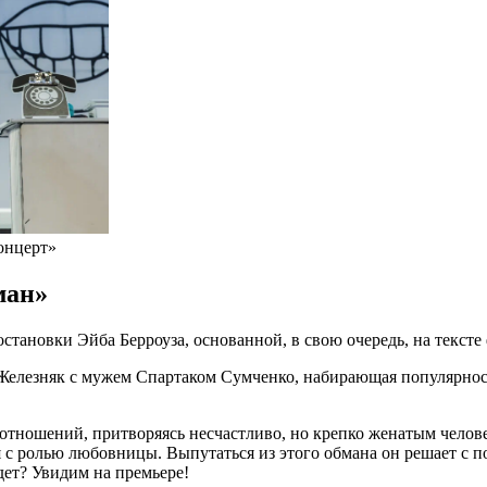
онцерт»
ман»
тановки Эйба Берроуза, основанной, в свою очередь, на тексте
 Железняк с мужем Спартаком Сумченко, набирающая популярно
 отношений, притворяясь несчастливо, но крепко женатым челове
ься с ролью любовницы. Выпутаться из этого обмана он решает 
дет? Увидим на премьере!