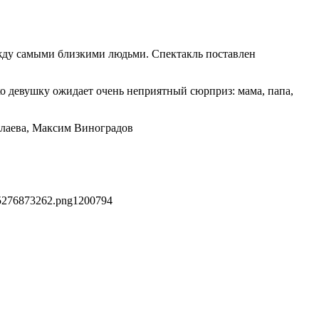
жду самыми близкими людьми. Спектакль поставлен
ько девушку ожидает очень неприятный сюрприз: мама, папа,
олаева, Максим Виноградов
95276873262.png
1200
794