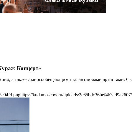
«Кураж-Концерт»
и кино, а также с многообещающими талантливыми артистами. С
8c94fd.png
https://kudamoscow.ru/uploads/2c65bdc36bef4b3ad9a2607