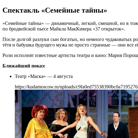
Спектакль «Семейные тайны»
«Семейные тайны» — динамичный, легкий, смешной, но в тоже
по бродвейской пьесе Майкла МакКивера «37 открыток».
После долгой разлуки сын богатых, но немного чудаковатых ро
тётя и бабушка будущего мужа не просто странные — они все 
Роли исполнят известные артисты театра и кино: Мария Поро
Ближайший показ:
Театр «Маска» — 4 августа
https://kudamoscow.ru/uploads/c9fa0ed75538390bc0a719527