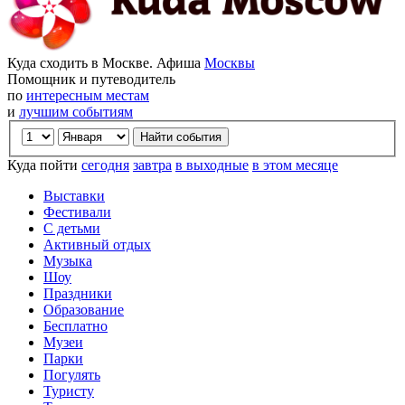
Куда сходить в Москве. Афиша
Москвы
Помощник и путеводитель
по
интересным местам
и
лучшим событиям
Куда пойти
сегодня
завтра
в выходные
в этом месяце
Выставки
Фестивали
С детьми
Активный отдых
Музыка
Шоу
Праздники
Образование
Бесплатно
Музеи
Парки
Погулять
Туристу