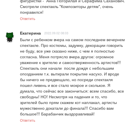
фигуристки -  Анна Погорилая и Серафима Саханович. 
Смотрели спектакль "Композиторы детям", очень 
понравился!
Ответить
Екатерина
2022.09.02 08:03
Были с ребенком вчера на самом последнем вечернем 
спектакле. Про костюмы, задумку, декорации говорить 
не буду, все уже сказано ниже, с чем я полностью 
согласна. Меня потрясло вчера другое: огромное 
уважение к зрителю и самоотверженность артистов!!! 
Спектакль они начали  после дождя с небольшим 
опозданием т.к. вытирали покрытие насухо. И вроде 
бы ничего не предвещало, но посреди спектакля 
пошел ливень и все стало мокрое и сколькое. Я 
думала, что сейчас все закончиться: всем спасибо, все 
свободны! НО! Несмотря на падения и то, что 
зрителей было прям скажем кот наплакал, артисты 
мужественно докатали до финала!!! Спасибо вам 
большое!!! Барабанчик выздоравливай!
Ответить