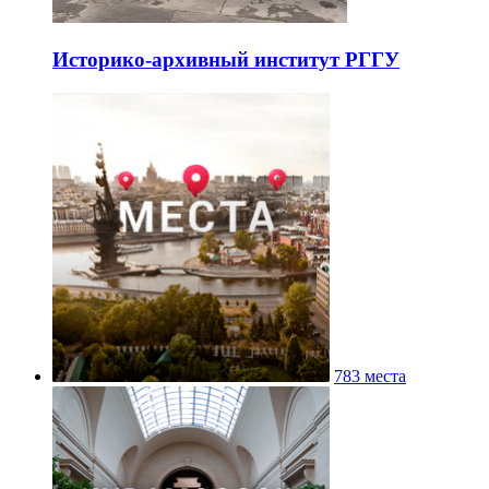
Историко-архивный институт РГГУ
783 места