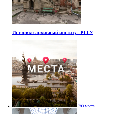
Историко-архивный институт РГГУ
783 места