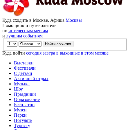
Куда сходить в Москве. Афиша
Москвы
Помощник и путеводитель
по
интересным местам
и
лучшим событиям
Куда пойти
сегодня
завтра
в выходные
в этом месяце
Выставки
Фестивали
С детьми
Активный отдых
Музыка
Шоу
Праздники
Образование
Бесплатно
Музеи
Парки
Погулять
Туристу