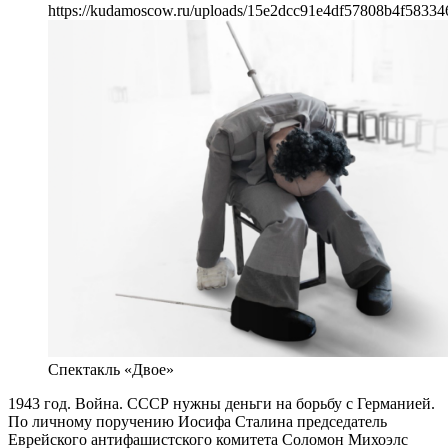
https://kudamoscow.ru/uploads/15e2dcc91e4df57808b4f58334
Спектакль «Двое»
1943 год. Война. СССР нужны деньги на борьбу с Германией.
По личному поручению Иосифа Сталина председатель
Еврейского антифашистского комитета Соломон Михоэлс