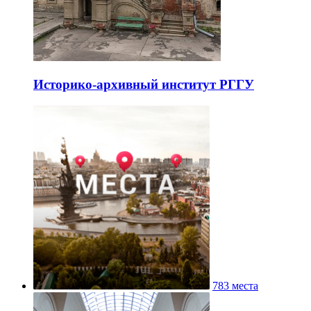
Историко-архивный институт РГГУ
783 места