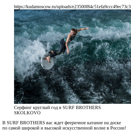
https://kudamoscow.ru/uploads/e23500f84c51efa9ccc49ec73c3
Серфинг круглый год в SURF BROTHERS
SKOLKOVO
В SURF BROTHERS вас ждет фееричное катание на доске
по самой широкой и высокой искусственной волне в России!