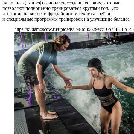
на волне. Для профессионалов созданы условия, которые
позволяют полноценно тренироваться круглый год. Это
и катание на волне, и фридайвинг, и техника гребли,
и специальные программы тренировок на улучшение баланса.
https://kudamoscow.ru/uploads/19e3d35629ecc16b78f818b1c5