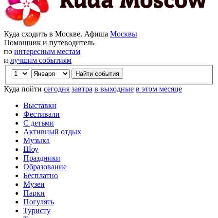
Куда сходить в Москве. Афиша
Москвы
Помощник и путеводитель
по
интересным местам
и
лучшим событиям
Куда пойти
сегодня
завтра
в выходные
в этом месяце
Выставки
Фестивали
С детьми
Активный отдых
Музыка
Шоу
Праздники
Образование
Бесплатно
Музеи
Парки
Погулять
Туристу