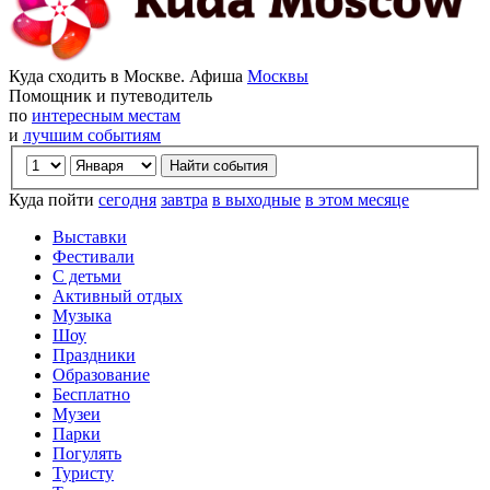
Куда сходить в Москве. Афиша
Москвы
Помощник и путеводитель
по
интересным местам
и
лучшим событиям
Куда пойти
сегодня
завтра
в выходные
в этом месяце
Выставки
Фестивали
С детьми
Активный отдых
Музыка
Шоу
Праздники
Образование
Бесплатно
Музеи
Парки
Погулять
Туристу