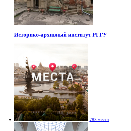
Историко-архивный институт РГГУ
783 места