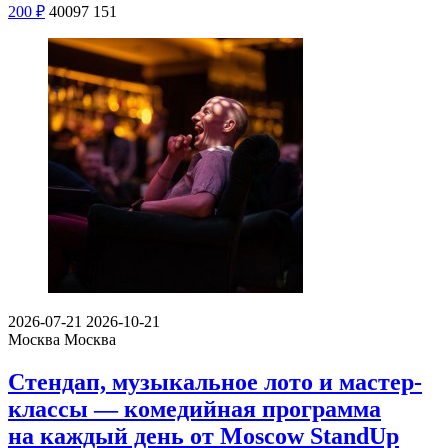
200
₽
40097
151
2026-07-21
2026-10-21
Москва
Москва
Стендап, музыкальное лото и мастер-
классы — комедийная программа
на каждый день от Moscow StandUp